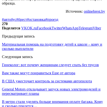
образца.
Источник:
onlinebrest.by
#автобус
#брест
#остановка
#проезд
270
Поделится
VK
OK.ru
Facebook
Twitter
WhatsApp
Telegram
Viber
Предыдущая запись
Материальная помощь на подготовку детей к школе – кому и
сколько выплатили
Следующая запись
Гинеколог: вот почему женщинам следует спать без трусов
Вам также могут понравиться
Еще от автора
В США ужесточает контроль за системами автопилота
General Motors откладывает запуск новых электромоделей и
пересматривает планы
В метро стали уделять больше внимания оплате багажа. Кому
и сколько придется…