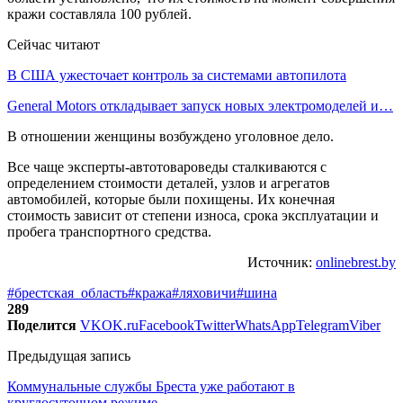
кражи составляла 100 рублей.
Сейчас читают
В США ужесточает контроль за системами автопилота
General Motors откладывает запуск новых электромоделей и…
В отношении женщины возбуждено уголовное дело.
Все чаще эксперты-автотовароведы сталкиваются с
определением стоимости деталей, узлов и агрегатов
автомобилей, которые были похищены. Их конечная
стоимость зависит от степени износа, срока эксплуатации и
пробега транспортного средства.
Источник:
onlinebrest.by
#брестская_область
#кража
#ляховичи
#шина
289
Поделится
VK
OK.ru
Facebook
Twitter
WhatsApp
Telegram
Viber
Предыдущая запись
Коммунальные службы Бреста уже работают в
круглосуточном режиме