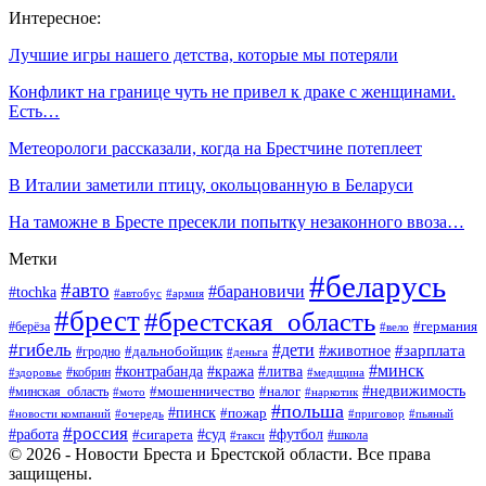
Интересное:
Лучшие игры нашего детства, которые мы потеряли
Конфликт на границе чуть не привел к драке с женщинами.
Есть…
Метеорологи рассказали, когда на Брестчине потеплеет
В Италии заметили птицу, окольцованную в Беларуси
На таможне в Бресте пресекли попытку незаконного ввоза…
Метки
#беларусь
#авто
#барановичи
#tochka
#автобус
#армия
#брест
#брестская_область
#германия
#берёза
#вело
#гибель
#дети
#животное
#зарплата
#дальнобойщик
#гродно
#деньга
#минск
#контрабанда
#кража
#литва
#кобрин
#здоровье
#медицина
#мошенничество
#налог
#недвижимость
#минская_область
#мото
#наркотик
#польша
#пинск
#пожар
#новости компаний
#приговор
#пьяный
#очередь
#россия
#футбол
#работа
#суд
#сигарета
#школа
#такси
© 2026 - Новости Бреста и Брестской области. Все права
защищены.