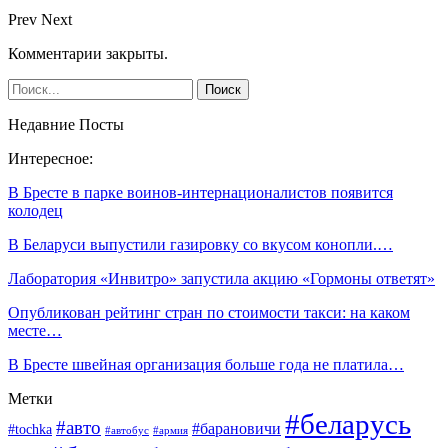
Prev
Next
Комментарии закрыты.
Недавние Посты
Интересное:
В Бресте в парке воинов-интернационалистов появится
колодец
В Беларуси выпустили газировку со вкусом конопли.…
Лаборатория «Инвитро» запустила акцию «Гормоны ответят»
Опубликован рейтинг стран по стоимости такси: на каком
месте…
В Бресте швейная организация больше года не платила…
Метки
#беларусь
#авто
#барановичи
#tochka
#автобус
#армия