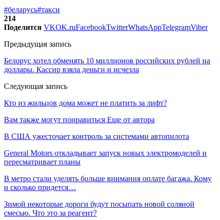
#беларусь
#такси
214
Поделится
VK
OK.ru
Facebook
Twitter
WhatsApp
Telegram
Viber
Предыдущая запись
Белорус хотел обменять 10 миллионов российских рублей на
доллары. Кассир взяла деньги и исчезла
Следующая запись
Кто из жильцов дома может не платить за лифт?
Вам также могут понравиться
Еще от автора
В США ужесточает контроль за системами автопилота
General Motors откладывает запуск новых электромоделей и
пересматривает планы
В метро стали уделять больше внимания оплате багажа. Кому
и сколько придется…
Зимой некоторые дороги будут посыпать новой соляной
смесью. Что это за реагент?