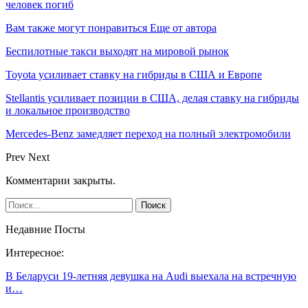
человек погиб
Вам также могут понравиться
Еще от автора
Беспилотные такси выходят на мировой рынок
Toyota усиливает ставку на гибриды в США и Европе
Stellantis усиливает позиции в США, делая ставку на гибриды
и локальное производство
Mercedes-Benz замедляет переход на полный электромобили
Prev
Next
Комментарии закрыты.
Недавние Посты
Интересное:
В Беларуси 19-летняя девушка на Audi выехала на встречную
и…