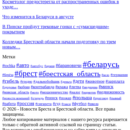
Косметолог предостерегла от распространенных ошибок в
уходе…
Что изменится в Беларуси в августе
В Пинске пройдут трековые гонки с «сумасшедшим»
покрытием
Колледжи Брестской области начали подготовку по трем
новым…
Метки
#беларусь
#авто
#барановичи
#tochka
#автобус
#армия
#брест
#брестская_область
#германия
#берёза
#вело
#гибель
#дети
#животное
#зарплата
#дальнобойщик
#гродно
#деньга
#минск
#контрабанда
#кража
#литва
#кобрин
#здоровье
#медицина
#мошенничество
#налог
#недвижимость
#минская_область
#мото
#наркотик
#польша
#пинск
#пожар
#новости компаний
#приговор
#пьяный
#очередь
#россия
#футбол
#работа
#суд
#сигарета
#школа
#такси
© 2026 - Новости Бреста и Брестской области. Все права
защищены.
Любое копирование материалов с нашего ресурса разрешается
только с обратной активной ссылкой на страницу статьи.
Все материалы опубликованные на сайте взяты с открытых