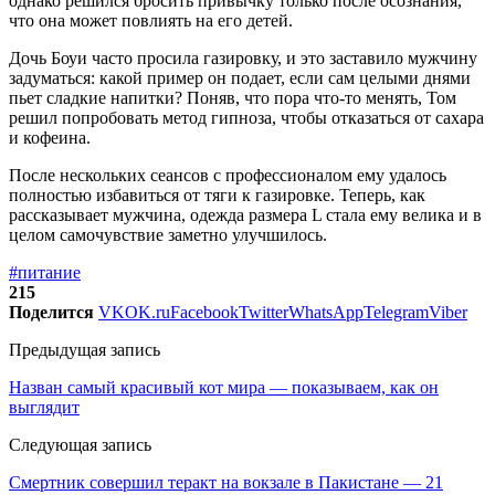
однако решился бросить привычку только после осознания,
что она может повлиять на его детей.
Дочь Боуи часто просила газировку, и это заставило мужчину
задуматься: какой пример он подает, если сам целыми днями
пьет сладкие напитки? Поняв, что пора что-то менять, Том
решил попробовать метод гипноза, чтобы отказаться от сахара
и кофеина.
После нескольких сеансов с профессионалом ему удалось
полностью избавиться от тяги к газировке. Теперь, как
рассказывает мужчина, одежда размера L стала ему велика и в
целом самочувствие заметно улучшилось.
#питание
215
Поделится
VK
OK.ru
Facebook
Twitter
WhatsApp
Telegram
Viber
Предыдущая запись
Назван самый красивый кот мира — показываем, как он
выглядит
Следующая запись
Смертник совершил теракт на вокзале в Пакистане — 21