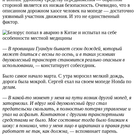
стороной является их низкая безопасность. Очевидно, что в
описанном дорожном хаосе человек на мопеде — достаточно
уязвимый участник движения. И это не единственный
фактор.
— В провинции Гуандун бывает сезон дождей, который
может длиться с весны по осень, и в таких условиях
двухколесный транспорт становится реально опасным в
использовании, —
констатирует собеседник.
Было самое начало марта. С утра моросил мелкий дождь,
дорога была мокрой. Сергей ехал на своем мопеде Honda по
делам.
— В какой-то момент у меня на пути возник другой мопед, я
затормозил. И вдруг мой двухколесный друг стал
предательски скользить, я полностью потерял управление и
упал на асфальт. Контактов с другими транспортными
средствами не было. Мое состояние тогда было близким к
шоку: я понимал, что у меня лицо в царапинах и правая рука
работает не так, как должна, —
вспоминает парень.