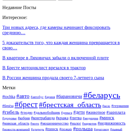
Недавние Посты
Интересное:
Три новых адреса, где камеры начинают фиксировать
среднюю…
5 доказательств того, что каждая женщина превращается в
свою…
В квартире в Ляховичах забыли о включенной плите
В Бресте мотоциклист врезался в трактор
В России женщина продала своего 7-летнего сына
Метки
#беларусь
#авто
#барановичи
#tochka
#автобус
#армия
#брест
#брестская_область
#германия
#берёза
#вело
#гибель
#дети
#животное
#зарплата
#дальнобойщик
#гродно
#деньга
#минск
#контрабанда
#кража
#литва
#кобрин
#здоровье
#медицина
#мошенничество
#налог
#недвижимость
#минская_область
#мото
#наркотик
#польша
#пинск
#пожар
#новости компаний
#приговор
#пьяный
#очередь