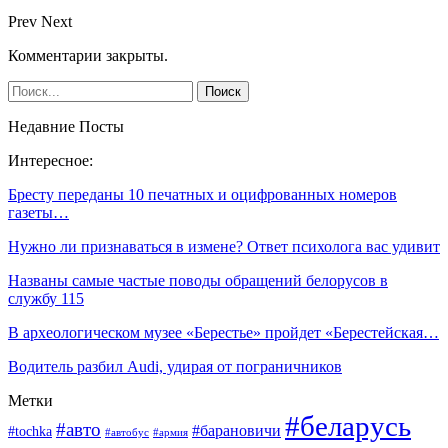
Prev
Next
Комментарии закрыты.
Недавние Посты
Интересное:
Бресту переданы 10 печатных и оцифрованных номеров
газеты…
Нужно ли признаваться в измене? Ответ психолога вас удивит
Названы самые частые поводы обращений белорусов в
службу 115
В археологическом музее «Берестье» пройдет «Берестейская…
Водитель разбил Audi, удирая от пограничников
Метки
#беларусь
#авто
#барановичи
#tochka
#автобус
#армия