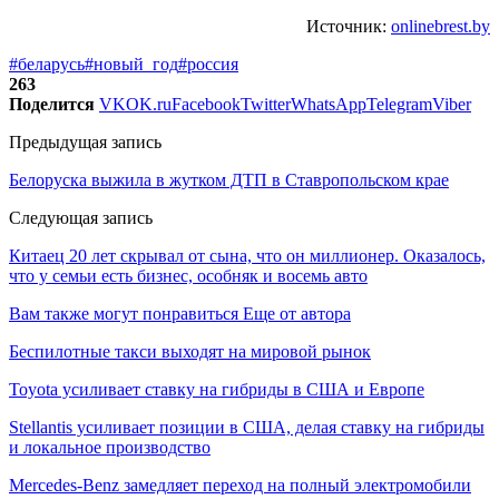
Источник:
onlinebrest.by
#беларусь
#новый_год
#россия
263
Поделится
VK
OK.ru
Facebook
Twitter
WhatsApp
Telegram
Viber
Предыдущая запись
Белоруска выжила в жутком ДТП в Ставропольском крае
Следующая запись
Китаец 20 лет скрывал от сына, что он миллионер. Оказалось,
что у семьи есть бизнес, особняк и восемь авто
Вам также могут понравиться
Еще от автора
Беспилотные такси выходят на мировой рынок
Toyota усиливает ставку на гибриды в США и Европе
Stellantis усиливает позиции в США, делая ставку на гибриды
и локальное производство
Mercedes-Benz замедляет переход на полный электромобили