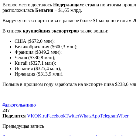
Второе место досталось
Нидерландам
: страна по итогам прошл
расположилась
Бельгия
– $1,65 млрд.
Выручку от экспорта пива в размере более $1 млрд по итогам 
В список
крупнейших экспортеров
также вошли:
США ($672,0 млн);
Великобритания ($600,3 млн);
Франция ($349,2 млн);
Чехия ($330,8 млн);
Китай ($327,1 млн);
Испания ($325,4 млн);
Ирландия ($313,9 млн).
Польша в прошлом году заработала на экспорте пива $238,6 млн,
#алкоголь
#пиво
237
Поделится
VK
OK.ru
Facebook
Twitter
WhatsApp
Telegram
Viber
Предыдущая запись