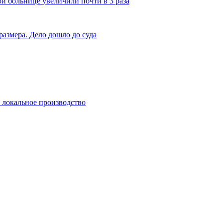
й больнице увеличили почти в 3 раза
размера. Дело дошло до суда
и локальное производство