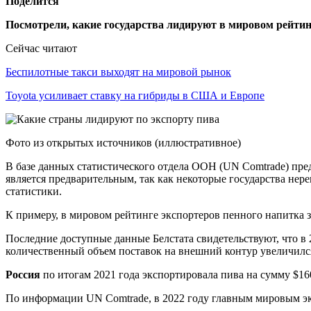
Поделится
Посмотрели, какие государства лидируют в мировом рейтин
Сейчас читают
Беспилотные такси выходят на мировой рынок
Toyota усиливает ставку на гибриды в США и Европе
Фото из открытых источников (иллюстративное)
В базе данных статистического отдела ООН (UN Comtrade) пред
является предварительным, так как некоторые государства не
статистики.
К примеру, в мировом рейтинге экспортеров пенного напитка 
Последние доступные данные Белстата свидетельствуют, что в
количественный объем поставок на внешний контур увеличился 
Россия
по итогам 2021 года экспортировала пива на сумму $160
По информации UN Comtrade, в 2022 году главным мировым э