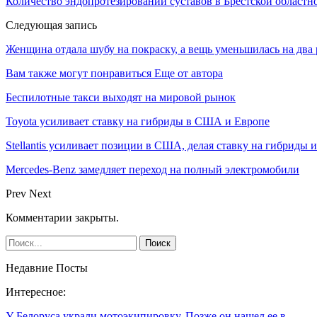
Количество эндопротезирований суставов в Брестской областно
Следующая запись
Женщина отдала шубу на покраску, а вещь уменьшилась на два 
Вам также могут понравиться
Еще от автора
Беспилотные такси выходят на мировой рынок
Toyota усиливает ставку на гибриды в США и Европе
Stellantis усиливает позиции в США, делая ставку на гибриды 
Mercedes-Benz замедляет переход на полный электромобили
Prev
Next
Комментарии закрыты.
Недавние Посты
Интересное:
У Белоруса украли мотоэкипировку. Позже он нашел ее в…