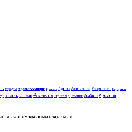
ль
#дети
#животное
#зарплата
#дальнобойщик
#гродно
#деньга
#здоровье
#польша
#россия
#пинск
#работа
#пожар
#приговор
#пьяный
едь
ринадлежат их законным владельцам.