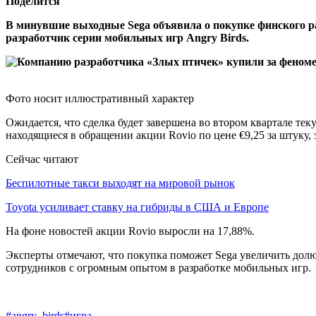
Поделится
В минувшие выходные Sega объявила о покупке финского раз
разработчик серии мобильных игр Angry Birds.
Фото носит иллюстративный характер
Ожидается, что сделка будет завершена во втором квартале те
находящиеся в обращении акции Rovio по цене €9,25 за штуку,
Сейчас читают
Беспилотные такси выходят на мировой рынок
Toyota усиливает ставку на гибриды в США и Европе
На фоне новостей акции Rovio выросли на 17,88%.
Эксперты отмечают, что покупка поможет Sega увеличить долю
сотрудников с огромным опытом в разработке мобильных игр.
#angry_birds
#игра