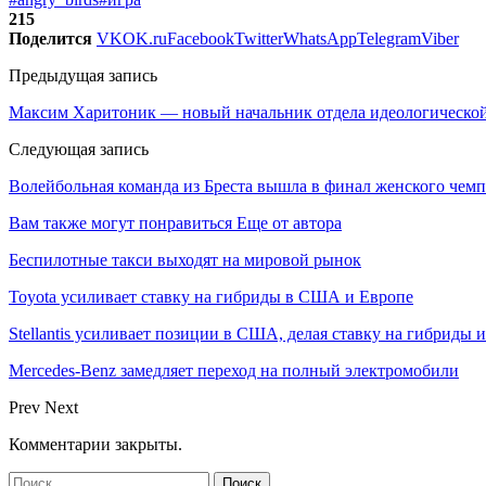
215
Поделится
VK
OK.ru
Facebook
Twitter
WhatsApp
Telegram
Viber
Предыдущая запись
Максим Харитоник — новый начальник отдела идеологическо
Следующая запись
Волейбольная команда из Бреста вышла в финал женского чем
Вам также могут понравиться
Еще от автора
Беспилотные такси выходят на мировой рынок
Toyota усиливает ставку на гибриды в США и Европе
Stellantis усиливает позиции в США, делая ставку на гибриды 
Mercedes-Benz замедляет переход на полный электромобили
Prev
Next
Комментарии закрыты.