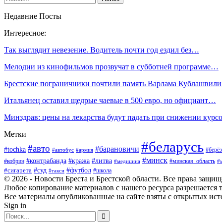
Недавние Посты
Интересное:
Так выглядит невезение. Водитель почти год ездил без…
Мелодии из кинофильмов прозвучат в субботней программе…
Брестские пограничники почтили память Варлама Кублашвили
Итальянец оставил щедрые чаевые в 500 евро, но официант…
Минздрав: цены на лекарства будут падать при снижении кур
Метки
#беларусь
#авто
#барановичи
#tochka
#берёз
#автобус
#армия
#минск
#контрабанда
#кража
#литва
#кобрин
#минская_область
#медицина
#
#футбол
#суд
#сигарета
#школа
#такси
© 2026 - Новости Бреста и Брестской области. Все права защи
Любое копирование материалов с нашего ресурса разрешается т
Все материалы опубликованные на сайте взяты с открытых исто
Sign in