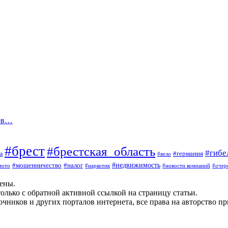
сов…
#брест
#брестская_область
#гибе
#германия
а
#вело
#мошенничество
#налог
#недвижимость
мото
#наркотик
#новости компаний
#очер
щены.
олько с обратной активной ссылкой на страницу статьи.
чников и других порталов интернета, все права на авторство п