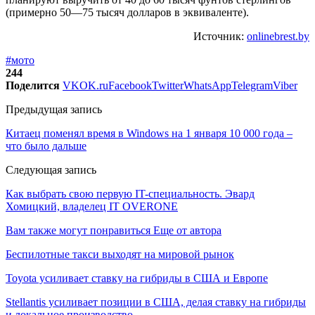
(примерно 50—75 тысяч долларов в эквиваленте).
Источник:
onlinebrest.by
#мото
244
Поделится
VK
OK.ru
Facebook
Twitter
WhatsApp
Telegram
Viber
Предыдущая запись
Китаец поменял время в Windows на 1 января 10 000 года –
что было дальше
Следующая запись
Как выбрать свою первую IT-специальность. Эвард
Хомицкий, владелец IT OVERONE
Вам также могут понравиться
Еще от автора
Беспилотные такси выходят на мировой рынок
Toyota усиливает ставку на гибриды в США и Европе
Stellantis усиливает позиции в США, делая ставку на гибриды
и локальное производство