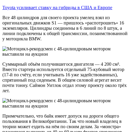
Toyota усиливает ставку на гибриды в США и Европе
Все 48 цилиндров для своего проекта умелец взял из
оригинальных движков S1 — пришлось «распотрошить» 16
экземпляров. Цилиндры соединены в 6 линий по 8 штук, а
линии подключены к общей трансмиссии, позаимствованной
у мотоцикла BMW.
Суммарный объём получившегося двигателя — 4 200 см³.
Вместо стартера используется отдельный 75-кубовый мотор
(17-й по счёту, если учитывать 16 уже задействованных),
спрятанный под сиденьем. В общем силовой агрегат весит
почти тонну. Саймон Уитлок отдал этому проекту около трёх
лет.
Примечательно, что байк имеет допуск на дороги общего
пользования в Великобритании. Так что новый владелец в
теории может ездить на нём по своим делам. За «монстра»
планируют выручить от 40 до 60 тысяч фунтов стерлингов