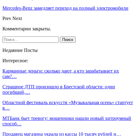
Mercedes-Benz замедляет переход на полный электромобили
Prev
Next
Комментарии закрыты.
Недавние Посты
Интересное:
Карманные деньги: сколько дают, а кто зарабатывает их
сам?…
Страшное ДТП произошло в Брестской области: один
погибший,…
Областной фестиваль искусств «Музыкальная осень» стартует
в…
МТБанк бьет тревогу: мошенники нашли новый хитроумный
способ…
Продавец магазина украла из кассы 10 тысяч рублей и…