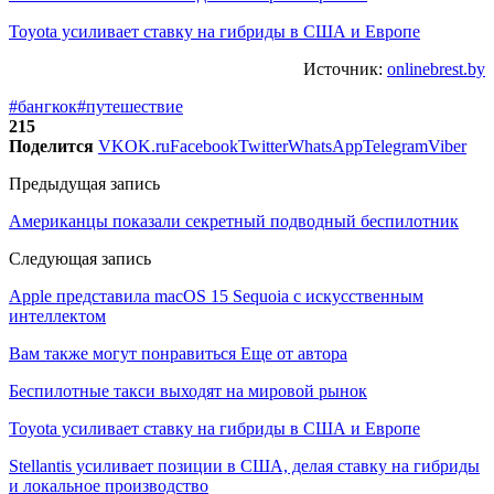
Toyota усиливает ставку на гибриды в США и Европе
Источник:
onlinebrest.by
#бангкок
#путешествие
215
Поделится
VK
OK.ru
Facebook
Twitter
WhatsApp
Telegram
Viber
Предыдущая запись
Американцы показали секретный подводный беспилотник
Следующая запись
Apple представила macOS 15 Sequoia с искусственным
интеллектом
Вам также могут понравиться
Еще от автора
Беспилотные такси выходят на мировой рынок
Toyota усиливает ставку на гибриды в США и Европе
Stellantis усиливает позиции в США, делая ставку на гибриды
и локальное производство