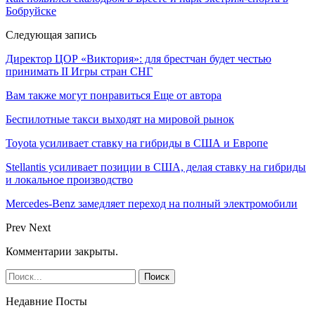
Бобруйске
Следующая запись
Директор ЦОР «Виктория»: для брестчан будет честью
принимать II Игры стран СНГ
Вам также могут понравиться
Еще от автора
Беспилотные такси выходят на мировой рынок
Toyota усиливает ставку на гибриды в США и Европе
Stellantis усиливает позиции в США, делая ставку на гибриды
и локальное производство
Mercedes-Benz замедляет переход на полный электромобили
Prev
Next
Комментарии закрыты.
Недавние Посты