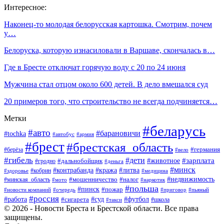
Интересное:
Наконец-то молодая белорусская картошка. Смотрим, почем
у…
Белоруска, которую изнасиловали в Варшаве, скончалась в…
Где в Бресте отключат горячую воду с 20 по 24 июня
Мужчина стал отцом около 600 детей. В дело вмешался суд
20 примеров того, что строительство не всегда подчиняется…
Метки
#беларусь
#авто
#барановичи
#tochka
#автобус
#армия
#брест
#брестская_область
#германия
#берёза
#вело
#гибель
#дети
#животное
#зарплата
#дальнобойщик
#гродно
#деньга
#минск
#контрабанда
#кража
#литва
#кобрин
#здоровье
#медицина
#мошенничество
#налог
#недвижимость
#минская_область
#мото
#наркотик
#польша
#пинск
#пожар
#новости компаний
#приговор
#пьяный
#очередь
#россия
#футбол
#работа
#суд
#сигарета
#школа
#такси
© 2026 - Новости Бреста и Брестской области. Все права
защищены.