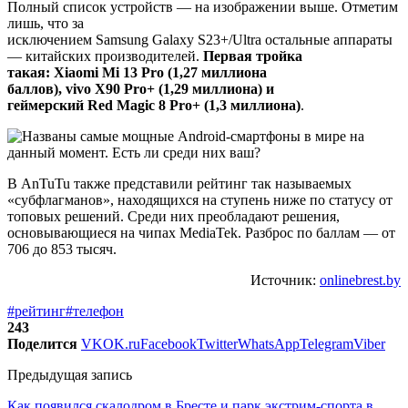
Полный список устройств — на изображении выше. Отметим
лишь, что за
исключением Samsung Galaxy S23+/Ultra остальные аппараты
— китайских производителей.
Первая тройка
такая:
Xiaomi
Mi
13
Pro
(1,27 миллиона
баллов),
vivo
X
90
Pro
+ (1,29 миллиона) и
геймерский
Red
Magic
8
Pro
+ (1,3 миллиона)
.
В AnTuTu также представили рейтинг так называемых
«субфлагманов», находящихся на ступень ниже по статусу от
топовых решений. Среди них преобладают решения,
основывающиеся на чипах MediaTek. Разброс по баллам — от
706 до 853 тысяч.
Источник:
onlinebrest.by
#рейтинг
#телефон
243
Поделится
VK
OK.ru
Facebook
Twitter
WhatsApp
Telegram
Viber
Предыдущая запись
Как появился скалодром в Бресте и парк экстрим-спорта в