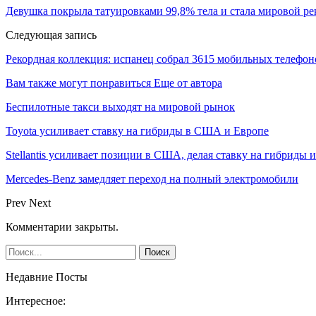
Девушка покрыла татуировками 99,8% тела и стала мировой р
Следующая запись
Рекордная коллекция: испанец собрал 3615 мобильных телефон
Вам также могут понравиться
Еще от автора
Беспилотные такси выходят на мировой рынок
Toyota усиливает ставку на гибриды в США и Европе
Stellantis усиливает позиции в США, делая ставку на гибриды 
Mercedes-Benz замедляет переход на полный электромобили
Prev
Next
Комментарии закрыты.
Недавние Посты
Интересное: