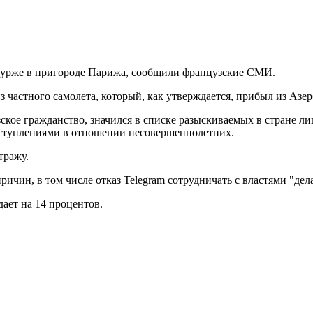
-Бурже в пригороде Парижа, сообщили французские СМИ.
з частного самолета, который, как утверждается, прибыл из Азе
кое гражданство, значился в списке разыскиваемых в стране л
реступлениями в отношении несовершеннолетних.
тражу.
ричин, в том числе отказ Telegram сотрудничать с властями "де
ает на 14 процентов.