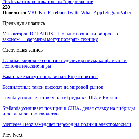
#tochka
#отношения
#польша
#предложение
228
Поделится
VK
OK.ru
Facebook
Twitter
WhatsApp
Telegram
Viber
Предыдущая запись
У тракторов BELARUS в Польше возникли вопросы с
законом — фермеры могут потерять технику
Следующая запись
Главные мировые события недели: кризисы, конфликты и
геополитические игры
Вам также могут понравиться
Еще от автора
Беспилотные такси выходят на мировой рынок
Toyota усиливает ставку на гибриды в США и Европе
Stellantis усиливает позиции в США, делая ставку на гибриды
и локальное производство
Mercedes-Benz замедляет переход на полный электромобили
Prev
Next