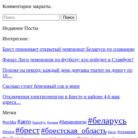
Комментарии закрыты.
Недавние Посты
Интересное:
Брест принимает открытый чемпионат Беларуси по плаванию
Финал Лиги чемпионов по футболу: кто победит в Стамбуле?
Похоже на рекорд: каждый день девушка тратит на дорогу по
10…
Сколько стоит березовый сок в мире
Отключения электроэнергии в Бресте и районе 4-6 мая:
адреса…
Метки
#беларусь
#авто
#барановичи
#tochka
#автобус
#армия
#брест
#брестская_область
#германия
#берёза
#вело