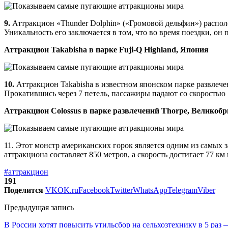
9.
Аттракцион «Thunder Dolphin» («Громовой дельфин») распо
Уникальность его заключается в том, что во время поездки, он 
Аттракцион Takabisha в парке Fuji-Q Highland, Япония
10.
Аттракцион Takabisha в известном японском парке развлечен
Прокатившись через 7 петель, пассажиры падают со скоростью 1
Аттракцион Colossus в парке развлечений Thorpe, Великоб
11. Этот монстр американских горок является одним из самых 
аттракциона составляет 850 метров, а скорость достигает 77 км 
#аттракцион
191
Поделится
VK
OK.ru
Facebook
Twitter
WhatsApp
Telegram
Viber
Предыдущая запись
В России хотят повысить утильсбор на сельхозтехнику в 5 раз 