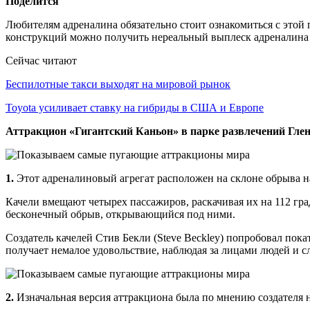
Поделится
Любителям адреналина обязательно стоит ознакомиться с этой
конструкций можно получить нереальный выплеск адреналина
Сейчас читают
Беспилотные такси выходят на мировой рынок
Toyota усиливает ставку на гибриды в США и Европе
Аттракцион «Гигантский Каньон» в парке развлечений Глен
1.
Этот адреналиновый агрегат расположен на склоне обрыва на
Качели вмещают четырех пассажиров, раскачивая их на 112 град
бесконечный обрыв, открывающийся под ними.
Создатель качелей Стив Бекли (Steve Beckley) попробовал покат
получает немалое удовольствие, наблюдая за лицами людей и 
2.
Изначальная версия аттракциона была по мнению создателя н