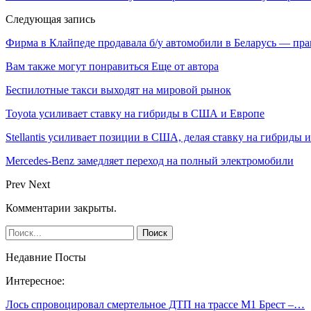
Следующая запись
Фирма в Клайпеде продавала б/у автомобили в Беларусь — пр
Вам также могут понравиться
Еще от автора
Беспилотные такси выходят на мировой рынок
Toyota усиливает ставку на гибриды в США и Европе
Stellantis усиливает позиции в США, делая ставку на гибриды 
Mercedes-Benz замедляет переход на полный электромобили
Prev
Next
Комментарии закрыты.
Недавние Посты
Интересное:
Лось спровоцировал смертельное ДТП на трассе М1 Брест –…