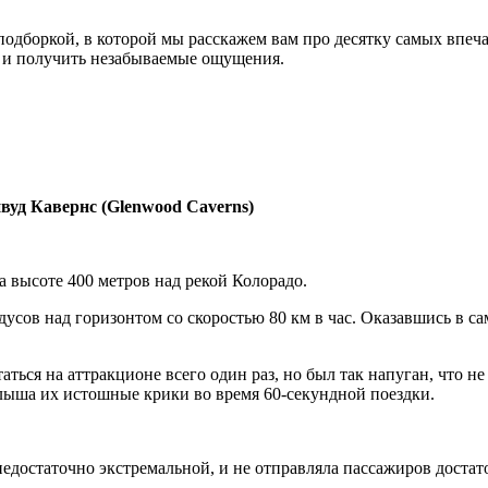
 подборкой, в которой мы расскажем вам про десятку самых вп
 и получить незабываемые ощущения.
вуд Кавернс (Glenwood Caverns)
 высоте 400 метров над рекой Колорадо.
усов над горизонтом со скоростью 80 км в час. Оказавшись в са
аться на аттракционе всего один раз, но был так напуган, что н
слыша их истошные крики во время 60-секундной поездки.
едостаточно экстремальной, и не отправляла пассажиров достато