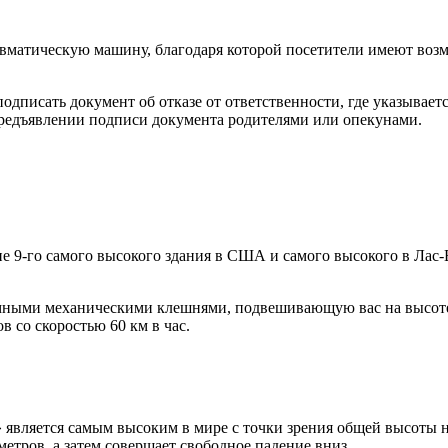
вматическую машину, благодаря которой посетители имеют возм
одписать документ об отказе от ответственности, где указывает
 предъявлении подписи документа родителями или опекунами.
е 9-го самого высокого здания в США и самого высокого в Лас-Ве
мными механическими клешнями, подвешивающую вас на высоте 27
в со скоростью 60 км в час.
 является самым высоким в мире с точки зрения общей высоты н
 метров, а затем совершает свободное падение вниз.