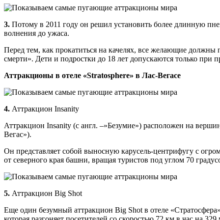
3.
Потому в 2011 году он решил установить более длинную пне
волнения до ужаса.
Перед тем, как прокатиться на качелях, все желающие должны п
смерти». Дети и подростки до 18 лет допускаются только при
Аттракционы в отеле «Stratosphere» в Лас-Вегасе
4.
Аттракцион Insanity
Аттракцион Insanity (с англ. –»Безумие») расположен на вершин
Вегас»).
Он представляет собой выносную карусель-центрифугу с огро
от северного края башни, вращая туристов под углом 70 градусо
5.
Аттракцион Big Shot
Еще один безумный аттракцион Big Shot в отеле «Стратосфера»
которая разгоняет посетителей со скоростью 72 км в час на 329