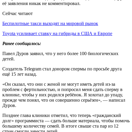
её заявления никак не комментировал.
Сейчас читают
Беспилотные такси выходят на мировой рынок
Toyota усиливает ставку на гибриды в США и Европе
Ранее сообщалось:
Павел Дуров заявил, что у него более 100 биологических
детей.
Создатель Telegram стал донором спермы по просьбе друга
ещё 15 лет назад.
«Он сказал, что они с женой не могут иметь детей из-за
проблем с фертильностью, и попросил меня сдать сперму в
клинике, чтобы у них родился ребёнок. Я хохотал до упаду,
прежде чем понял, что он совершенно серьёзен», — написал
Дуров.
Позднее глава клиники отметил, что теперь «гражданский
долг» программиста — сдать больше материала, чтобы помочь
большему количеству семей. В итоге свыше ста пар из 12
стран смогли завести детей.