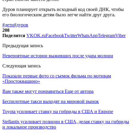
Дуров планирует открыть исходный код своей ДНК, чтобы
его биологическим детям было легче найти друг друга.
#дети
#дуров
208
Поделится
VK
OK.ru
Facebook
Twitter
WhatsApp
Telegram
Viber
Предыдущая запись
Невероятные истории выживших после удара молнии
Следующая запись
Показали первые фото со съемок фильма по мотивам
«Простоквашино»
Вам также могут понравиться
Еще от автора
Беспилотные такси выходят на мировой рынок
Toyota усиливает ставку на гибриды в США и Европе
Stellantis усиливает позиции в США, делая ставку на гибриды
и локальное производство