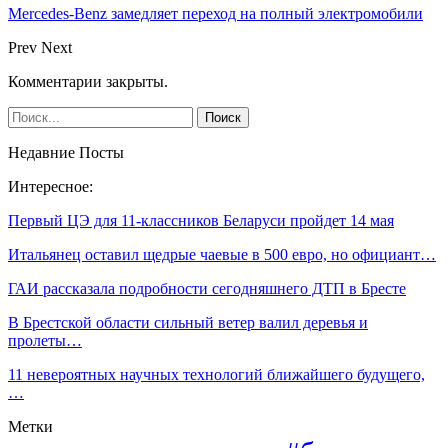
Mercedes-Benz замедляет переход на полный электромобили
Prev
Next
Комментарии закрыты.
Недавние Посты
Интересное:
Первый ЦЭ для 11-классников Беларуси пройдет 14 мая
Итальянец оставил щедрые чаевые в 500 евро, но официант…
ГАИ рассказала подробности сегодняшнего ДТП в Бресте
В Брестской области сильный ветер валил деревья и
пролеты…
11 невероятных научных технологий ближайшего будущего,
…
Метки