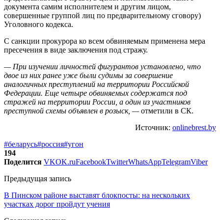
документа самим исполнителем и другим лицом,
совершенные группой лиц по предварительному сговору)
Уголовного кодекса.
С санкции прокурора ко всем обвиняемым применена мера
пресечения в виде заключения под стражу.
— При изучении личностей фигурантов установлено, что
двое из них ранее уже были судимы за совершение
аналогичных преступлений на территории Российской
Федерации. Еще четыре обвиняемых содержатся под
стражей на территории России, а один из участников
преступной схемы объявлен в розыск, —
отметили в СК.
Источник:
onlinebrest.by
#беларусь
#россия
#угон
194
Поделится
VK
OK.ru
Facebook
Twitter
WhatsApp
Telegram
Viber
Предыдущая запись
В Пинском районе выставят блокпосты: на нескольких
участках дорог пройдут учения