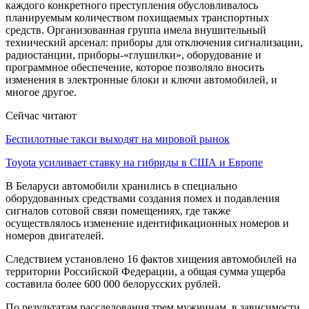
каждого конкретного преступления обусловливалось
планируемым количеством похищаемых транспортных
средств. Организованная группа имела внушительный
технический арсенал: приборы для отключения сигнализации,
радиостанции, приборы-«глушилки», оборудование и
программное обеспечение, которое позволяло вносить
изменения в электронные блоки и ключи автомобилей, и
многое другое.
Сейчас читают
Беспилотные такси выходят на мировой рынок
Toyota усиливает ставку на гибриды в США и Европе
В Беларуси автомобили хранились в специально
оборудованных средствами создания помех и подавления
сигналов сотовой связи помещениях, где также
осуществлялось изменение идентификационных номеров и
номеров двигателей.
Следствием установлено 16 фактов хищения автомобилей на
территории Российской Федерации, а общая сумма ущерба
составила более 600 000 белорусских рублей.
По результатам расследования трем мужчинам, в зависимости