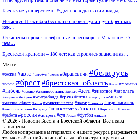
В Беларуси признали опасными некоторые туалетные воды.…
Брестские университеты будут проводить олимпиады,…
Нотариус 11 октября бесплатно проконсультирует брестчан:
как…
Лукашенко провел телефонные переговоры с Макроном. О
чем…
Брестской крепости – 180 лет: как строилась знаменитая…
Метки
#беларусь
#авто
#барановичи
#tochka
#автобус
#армия
#брест
#брестская_область
#германия
#берёза
#вело
#гибель
#дети
#животное
#зарплата
#дальнобойщик
#гродно
#деньга
#минск
#контрабанда
#кража
#литва
#кобрин
#здоровье
#медицина
#мошенничество
#налог
#недвижимость
#минская_область
#мото
#наркотик
#польша
#пинск
#пожар
#новости компаний
#приговор
#пьяный
#очередь
#россия
#футбол
#работа
#суд
#сигарета
#школа
#такси
© 2026 - Новости Бреста и Брестской области. Все права
защищены.
Любое копирование материалов с нашего ресурса разрешается
только с обратной активной ссылкой на страницу статьи.