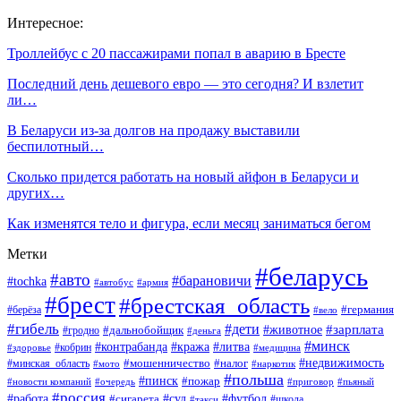
Интересное:
Троллейбус с 20 пассажирами попал в аварию в Бресте
Последний день дешевого евро — это сегодня? И взлетит
ли…
В Беларуси из-за долгов на продажу выставили
беспилотный…
Сколько придется работать на новый айфон в Беларуси и
других…
Как изменятся тело и фигура, если месяц заниматься бегом
Метки
#беларусь
#авто
#барановичи
#tochka
#автобус
#армия
#брест
#брестская_область
#германия
#берёза
#вело
#гибель
#дети
#животное
#зарплата
#дальнобойщик
#гродно
#деньга
#минск
#контрабанда
#кража
#литва
#кобрин
#здоровье
#медицина
#мошенничество
#налог
#недвижимость
#минская_область
#мото
#наркотик
#польша
#пинск
#пожар
#новости компаний
#приговор
#пьяный
#очередь
#россия
#футбол
#работа
#суд
#сигарета
#школа
#такси