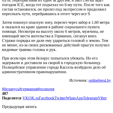
пути, перепрыгивая их один за другим, и был слегка задет
поездом ICE, когда тот подъехал по 6-му пути. После того как
состав остановился, он пролез под экспрессом и продолжил
пересекать пути, перебравшись в итоге через все 9.
Затем покинул опасную зону, перелез через забор в 1,60 метра
и оказался на краю здания в районе социального пункта
помощи. Несмотря на высоту около 6 метров, мужчина, не
имеющий места жительства в Германии, сиганул вниз.
Стражи порядка не дали ему удариться головой о землю. Тем
не менее, из-за своих рискованных действий прыгун получил
видимые травмы головы и рук.
При всем при этом белорус попытался убежать. Но его
задержали и доставили на скорой в городскую больницу.
Полицейское управление города Кассель возбудило дело об
административном правонарушении.
Источник:
onlinebrest.by
#беларусь
#германия
#полиция
407
Поделится
VK
OK.ru
Facebook
Twitter
WhatsApp
Telegram
Viber
Предыдущая запись