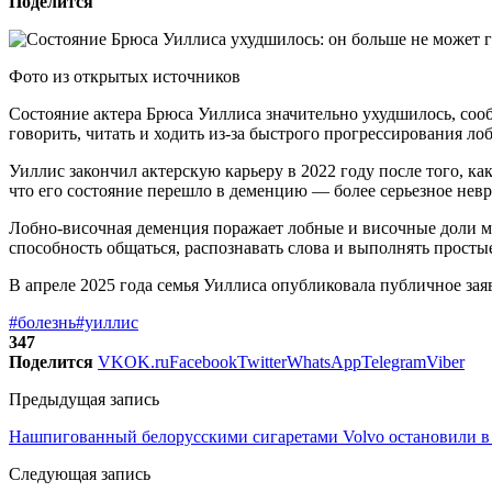
Поделится
Фото из открытых источников
Состояние актера Брюса Уиллиса значительно ухудшилось, соо
говорить, читать и ходить из-за быстрого прогрессирования л
Уиллис закончил актерскую карьеру в 2022 году после того, ка
что его состояние перешло в деменцию — более серьезное невр
Лобно-височная деменция поражает лобные и височные доли м
способность общаться, распознавать слова и выполнять просты
В апреле 2025 года семья Уиллиса опубликовала публичное заяв
#болезнь
#уиллис
347
Поделится
VK
OK.ru
Facebook
Twitter
WhatsApp
Telegram
Viber
Предыдущая запись
Нашпигованный белорусскими сигаретами Volvo остановили в
Следующая запись