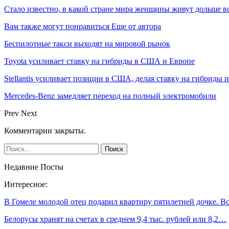
Стало известно, в какой стране мира женщины живут дольше в
Вам также могут понравиться
Еще от автора
Беспилотные такси выходят на мировой рынок
Toyota усиливает ставку на гибриды в США и Европе
Stellantis усиливает позиции в США, делая ставку на гибриды 
Mercedes-Benz замедляет переход на полный электромобили
Prev
Next
Комментарии закрыты.
Недавние Посты
Интересное:
В Гомеле молодой отец подарил квартиру пятилетней дочке. 
Белорусы хранят на счетах в среднем 9,4 тыс. рублей или 8,2…