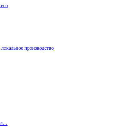
сего
и локальное производство
Вся…