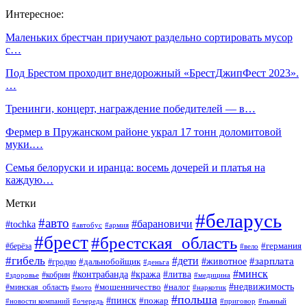
Интересное:
Маленьких брестчан приучают раздельно сортировать мусор
с…
Под Брестом проходит внедорожный «БрестДжипФест 2023».
…
Тренинги, концерт, награждение победителей — в…
Фермер в Пружанском районе украл 17 тонн доломитовой
муки.…
Семья белоруски и иранца: восемь дочерей и платья на
каждую…
Метки
#беларусь
#авто
#барановичи
#tochka
#автобус
#армия
#брест
#брестская_область
#германия
#берёза
#вело
#гибель
#дети
#животное
#зарплата
#дальнобойщик
#гродно
#деньга
#минск
#контрабанда
#кража
#литва
#кобрин
#здоровье
#медицина
#мошенничество
#налог
#недвижимость
#минская_область
#мото
#наркотик
#польша
#пинск
#пожар
#новости компаний
#приговор
#пьяный
#очередь