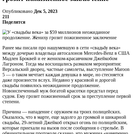
Опубликовано
Дек 5, 2023
211
Поделится
Ранее мы писали про нашумевшую в сети «свадьбу века»
между дочерью владельца автосалонов Mercedes-Benz в США
Мадлен Броквей и ее женихом-красавчиком Джейкобом
Лагроном. Тогда мы восхищались размахом мероприятия:
Версальский дворец, частные самолеты, выступление Maroon
5 — о таком мечтает каждая девушка в мире, но стесняется
даже произнести вслух. Недавно у красивой и дорогой
свадьбы появилось неожиданное продолжение.
Новоиспеченный муж богатой красотки предстал перед
судом. Ему грозит пожизненный срок за преступление первой
степени.
Причина — нападение с оружием на троих полицейских.
Оказалось, что в марте, еще задолго до громкой и шикарной
свадьбы, 29-летний Джейкоб открыл огонь по полицейским,
которые приехали на вызов после сообщения о стрельбе. В
обвинительном протоколе сказано, что мужчина «намеренно