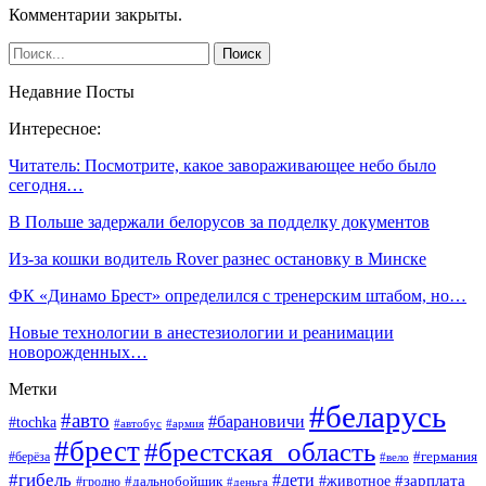
Комментарии закрыты.
Недавние Посты
Интересное:
Читатель: Посмотрите, какое завораживающее небо было
сегодня…
В Польше задержали белорусов за подделку документов
Из-за кошки водитель Rover разнес остановку в Минске
ФК «Динамо Брест» определился с тренерским штабом, но…
Новые технологии в анестезиологии и реанимации
новорожденных…
Метки
#беларусь
#авто
#барановичи
#tochka
#автобус
#армия
#брест
#брестская_область
#германия
#берёза
#вело
#гибель
#дети
#животное
#зарплата
#дальнобойщик
#гродно
#деньга