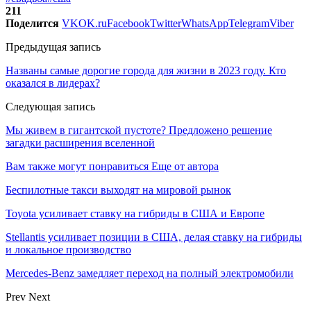
211
Поделится
VK
OK.ru
Facebook
Twitter
WhatsApp
Telegram
Viber
Предыдущая запись
Названы самые дорогие города для жизни в 2023 году. Кто
оказался в лидерах?
Следующая запись
Мы живем в гигантской пустоте? Предложено решение
загадки расширения вселенной
Вам также могут понравиться
Еще от автора
Беспилотные такси выходят на мировой рынок
Toyota усиливает ставку на гибриды в США и Европе
Stellantis усиливает позиции в США, делая ставку на гибриды
и локальное производство
Mercedes-Benz замедляет переход на полный электромобили
Prev
Next