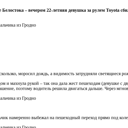
е Белостока – вечером 22-летняя девушка за рулем Toyota сб
 скользко, моросил дождь, а видимость затрудняли светящиеся р
дом и махнула рукой – так она дала жест пешеходам (девушке с д
ашение, поэтому водитель решила двигаться дальше. Через мгнов
альчик намеренно выбежал на пешеходный переход прямо под колес