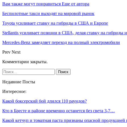
Вам также могут понравиться
Еще от автора
Беспилотные такси выходят на мировой рынок
Toyota усиливает ставку на гибриды в США и Европе
Stellantis усиливает позиции в США, делая ставку на гибриды 
Mercedes-Benz замедляет переход на полный электромобили
Prev
Next
Комментарии закрыты.
Недавние Посты
Интересное:
Какой боксерский бой длился 110 раундов?
Кто в Бресте и районе временно останется без света 3-7…
Какой кетчуп и томатная паста признаны опасной продукцией