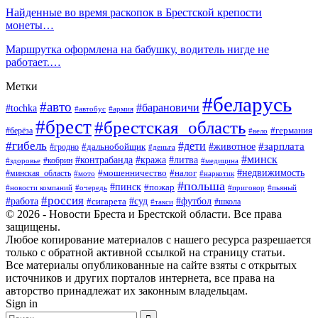
Найденные во время раскопок в Брестской крепости
монеты…
Маршрутка оформлена на бабушку, водитель нигде не
работает.…
Метки
#беларусь
#авто
#барановичи
#tochka
#автобус
#армия
#брест
#брестская_область
#германия
#берёза
#вело
#гибель
#дети
#животное
#зарплата
#дальнобойщик
#гродно
#деньга
#минск
#контрабанда
#кража
#литва
#кобрин
#здоровье
#медицина
#мошенничество
#налог
#недвижимость
#минская_область
#мото
#наркотик
#польша
#пинск
#пожар
#новости компаний
#приговор
#пьяный
#очередь
#россия
#футбол
#работа
#суд
#сигарета
#школа
#такси
© 2026 - Новости Бреста и Брестской области. Все права
защищены.
Любое копирование материалов с нашего ресурса разрешается
только с обратной активной ссылкой на страницу статьи.
Все материалы опубликованные на сайте взяты с открытых
источников и других порталов интернета, все права на
авторство принадлежат их законным владельцам.
Sign in