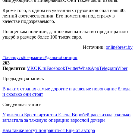
базирующейся в Нидерландах. Они также были изъяты.
Кроме того, в одном из указанных грузовиков спал наш 40-
летний соотечественник. Его поместили под стражу в
качестве подозреваемого.
По оценкам полиции, данное вмешательство предотвратило
ущерб в размере более 100 тысяч евро.
Источник:
onlinebrest.by
#беларусь
#германия
#дальнобойщик
263
Поделится
VK
OK.ru
Facebook
Twitter
WhatsApp
Telegram
Viber
Предыдущая запись
В каких странах самые дорогие и дешевые новогодние блюда
и сколько они стоят
Следующая запись
Уроженка Бреста артистка Елена Воробей рассказала, сколько
заплатила за тяжелую операцию взрослой дочери
Вам также могут понравиться
Еще от автора