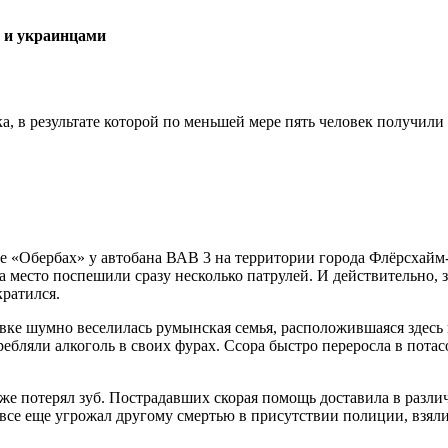
а, в результате которой по меньшей мере пять человек получили
ке «Обербах» у автобана ВАВ 3 на территории города Флёрсхайм
а место поспешили сразу несколько патрулей. И действительно, 
ратился.
овке шумно веселилась румынская семья, расположившаяся здесь 
бляли алкоголь в своих фурах. Ссора быстро переросла в потас
аже потерял зуб. Пострадавших скорая помощь доставила в разл
 все еще угрожал другому смертью в присутствии полиции, взял