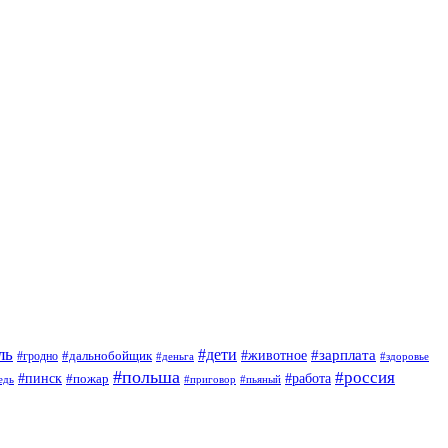
ль
#дети
#животное
#зарплата
#дальнобойщик
#гродно
#деньга
#здоровье
#польша
#россия
#пинск
#работа
#пожар
#приговор
#пьяный
едь