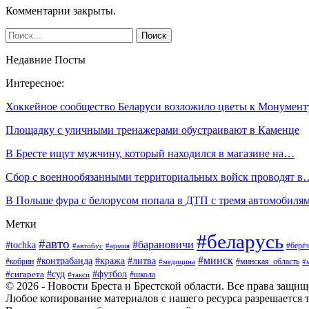
Комментарии закрыты.
Недавние Посты
Интересное:
Хоккейное сообщество Беларуси возложило цветы к Монумен
Площадку с уличными тренажерами обустраивают в Каменце
В Бресте ищут мужчину, который находился в магазине на…
Сбор с военнообязанными территориальных войск проводят в
В Польше фура с белорусом попала в ДТП с тремя автомобиля
Метки
#беларусь
#авто
#барановичи
#tochka
#берёз
#автобус
#армия
#минск
#контрабанда
#кража
#литва
#кобрин
#минская_область
#медицина
#
#футбол
#суд
#сигарета
#школа
#такси
© 2026 - Новости Бреста и Брестской области. Все права защи
Любое копирование материалов с нашего ресурса разрешается т