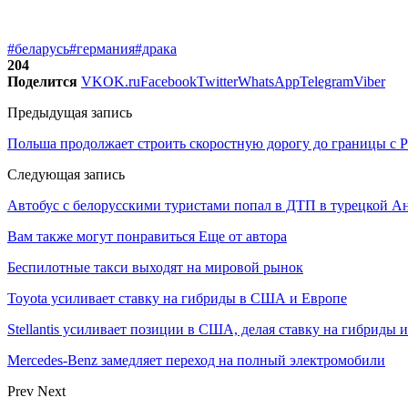
#беларусь
#германия
#драка
204
Поделится
VK
OK.ru
Facebook
Twitter
WhatsApp
Telegram
Viber
Предыдущая запись
Польша продолжает строить скоростную дорогу до границы с 
Следующая запись
Автобус с белорусскими туристами попал в ДТП в турецкой А
Вам также могут понравиться
Еще от автора
Беспилотные такси выходят на мировой рынок
Toyota усиливает ставку на гибриды в США и Европе
Stellantis усиливает позиции в США, делая ставку на гибриды 
Mercedes-Benz замедляет переход на полный электромобили
Prev
Next