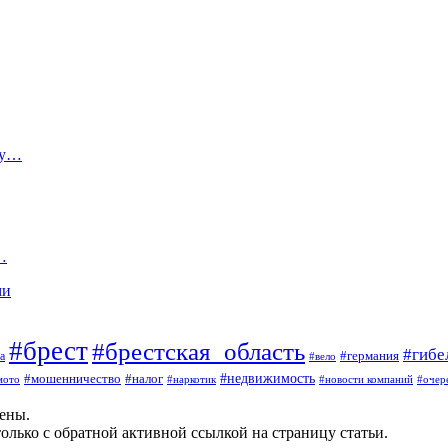
ту…
…
ми
#брест
#брестская_область
#гибе
#германия
а
#вело
#мошенничество
#налог
#недвижимость
мото
#наркотик
#новости компаний
#очер
щены.
олько с обратной активной ссылкой на страницу статьи.