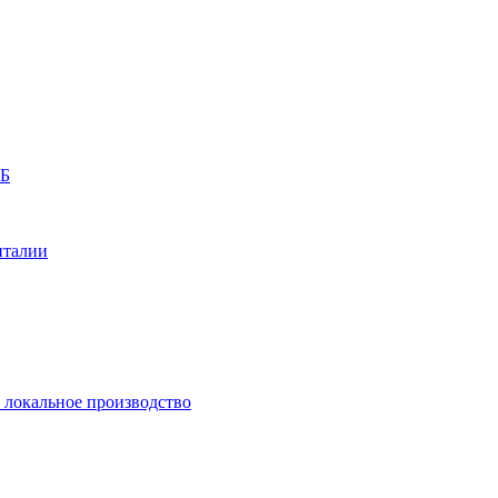
РБ
нталии
и локальное производство