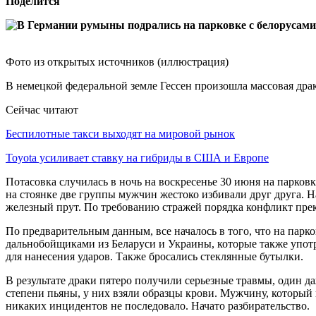
Поделится
Фото из открытых источников (иллюстрация)
В немецкой федеральной земле Гессен произошла массовая драк
Сейчас читают
Беспилотные такси выходят на мировой рынок
Toyota усиливает ставку на гибриды в США и Европе
Потасовка случилась в ночь на воскресенье 30 июня на парков
на стоянке две группы мужчин жестоко избивали друг друга. Н
железный прут. По требованию стражей порядка конфликт прек
По предварительным данным, все началось в того, что на парк
дальнобойщиками из Беларуси и Украины, которые также употре
для нанесения ударов. Также бросались стеклянные бутылки.
В результате драки пятеро получили серьезные травмы, один д
степени пьяны, у них взяли образцы крови. Мужчину, который
никаких инцидентов не последовало. Начато разбирательство.