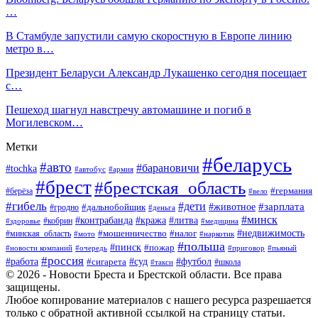
…
В Стамбуле запустили самую скоростную в Европе линию
метро в…
Президент Беларуси Александр Лукашенко сегодня посещает
с…
Пешеход шагнул навстречу автомашине и погиб в
Могилевском…
Метки
#беларусь
#авто
#барановичи
#tochka
#автобус
#армия
#брест
#брестская_область
#германия
#берёза
#вело
#гибель
#дети
#животное
#зарплата
#дальнобойщик
#гродно
#деньга
#минск
#контрабанда
#кража
#литва
#кобрин
#здоровье
#медицина
#мошенничество
#налог
#недвижимость
#минская_область
#мото
#наркотик
#польша
#пинск
#пожар
#новости компаний
#приговор
#пьяный
#очередь
#россия
#футбол
#работа
#суд
#сигарета
#школа
#такси
© 2026 - Новости Бреста и Брестской области. Все права
защищены.
Любое копирование материалов с нашего ресурса разрешается
только с обратной активной ссылкой на страницу статьи.