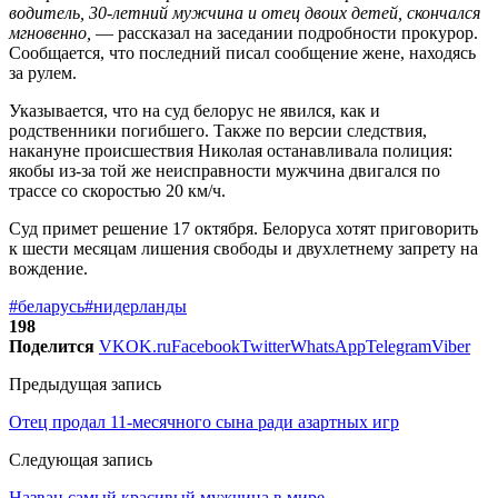
водитель, 30-летний мужчина и отец двоих детей, скончался
мгновенно,
— рассказал на заседании подробности прокурор.
Сообщается, что последний писал сообщение жене, находясь
за рулем.
Указывается, что на суд белорус не явился, как и
родственники погибшего. Также по версии следствия,
накануне происшествия Николая останавливала полиция:
якобы из-за той же неисправности мужчина двигался по
трассе со скоростью 20 км/ч.
Суд примет решение 17 октября. Белоруса хотят приговорить
к шести месяцам лишения свободы и двухлетнему запрету на
вождение.
#беларусь
#нидерланды
198
Поделится
VK
OK.ru
Facebook
Twitter
WhatsApp
Telegram
Viber
Предыдущая запись
Отец продал 11-месячного сына ради азартных игр
Следующая запись
Назван самый красивый мужчина в мире