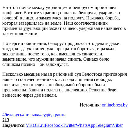
На этой почве между украинцем и белорусом произошел
конфликт. В итоге украинец напал на белоруса, ударив его
головой в лицо, и замахнулся на подругу. Началась борьба,
которая завершилась на земле. Наш соотечественник
применил удушающий захват за шею, удерживая напавшего в
таком положении.
По версии обвинения, белорус продолжал это делать даже
тогда, когда украинец уже прекратил бороться, и разжал
захват лишь после того, как вмешались свидетели,
заметившие, что мужчина начал синеть. Однако было
слишком поздно – он задохнулся.
Несколько месяцев назад районный суд Белостока приговорил
нашего соотечественника к 2,5 года лишения свободы,
посчитав, что пределы необходимой обороны были
превышены. Защита подала на апелляцию. Решение будет
вынесено через две недели.
Источник:
onlinebrest.by
#беларусь
#польша
#суд
#украина
213
Поделится
VK
OK.ru
Facebook
Twitter
WhatsApp
Telegram
Viber