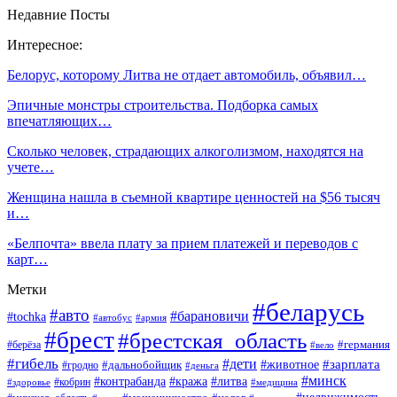
Недавние Посты
Интересное:
Белорус, которому Литва не отдает автомобиль, объявил…
Эпичные монстры строительства. Подборка самых
впечатляющих…
Сколько человек, страдающих алкоголизмом, находятся на
учете…
Женщина нашла в съемной квартире ценностей на $56 тысяч
и…
«Белпочта» ввела плату за прием платежей и переводов с
карт…
Метки
#беларусь
#авто
#барановичи
#tochka
#автобус
#армия
#брест
#брестская_область
#германия
#берёза
#вело
#гибель
#дети
#животное
#зарплата
#дальнобойщик
#гродно
#деньга
#минск
#контрабанда
#кража
#литва
#кобрин
#здоровье
#медицина