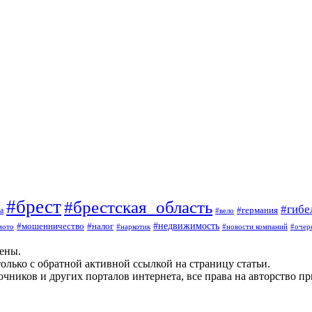
#брест
#брестская_область
#гибе
#германия
а
#вело
#мошенничество
#налог
#недвижимость
мото
#наркотик
#новости компаний
#очер
щены.
олько с обратной активной ссылкой на страницу статьи.
чников и других порталов интернета, все права на авторство п