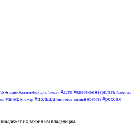
ль
#дети
#животное
#зарплата
#дальнобойщик
#гродно
#деньга
#здоровье
#польша
#россия
#пинск
#работа
#пожар
#приговор
#пьяный
едь
ринадлежат их законным владельцам.