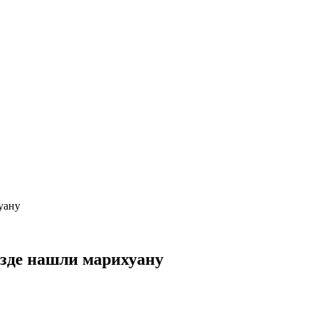
уану
езде нашли марихуану