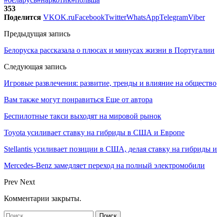
353
Поделится
VK
OK.ru
Facebook
Twitter
WhatsApp
Telegram
Viber
Предыдущая запись
Белоруска рассказала о плюсах и минусах жизни в Португалии
Следующая запись
Игровые развлечения: развитие, тренды и влияние на общество
Вам также могут понравиться
Еще от автора
Беспилотные такси выходят на мировой рынок
Toyota усиливает ставку на гибриды в США и Европе
Stellantis усиливает позиции в США, делая ставку на гибриды 
Mercedes-Benz замедляет переход на полный электромобили
Prev
Next
Комментарии закрыты.