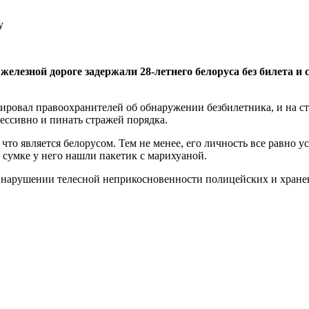
елезной дороге задержали 28-летнего белоруса без билета и 
мировал правоохранителей об обнаружении безбилетника, и на с
рессивно и пинать стражей порядка.
что является белорусом. Тем не менее, его личность все равно 
в сумке у него нашли пакетик с марихуаной.
 нарушении телесной неприкосновенности полицейских и хранен