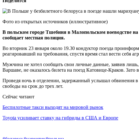
Поделится
Фото из открытых источников (иллюстративное)
В польском городе Тшебиня в Малопольском воеводстве на ж
сообщает местная полиция.
Во вторник 23 января около 19.30 кондуктор поезда проинфор
реагировавший на требования, спустя время стал вести себя аг
Мужчина не хотел сообщать свои личные данные, заявив лишь, 
Варшаве, не оказалось билета на поезд Катовице-Краков. Зато 
Проведя ночь в отделении, задержанный услышал обвинения в
свободы на срок до трех лет.
Сейчас читают
Беспилотные такси выходят на мировой рынок
Toyota усиливает ставку на гибриды в США и Европе
#беларусь
#наркотик
#польша