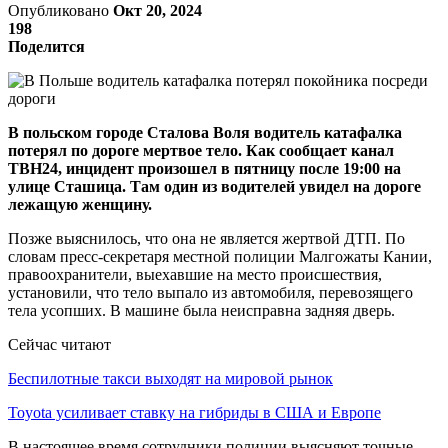
Опубликовано
Окт 20, 2024
198
Поделится
В польском городе Сталова Воля водитель катафалка
потерял по дороге мертвое тело. Как сообщает канал
ТВН24, инцидент произошел в пятницу после 19:00 на
улице Сташица. Там один из водителей увидел на дороге
лежащую женщину.
Позже выяснилось, что она не является жертвой ДТП. По
словам пресс-секретаря местной полиции Малгожаты Кании,
правоохранители, выехавшие на место происшествия,
установили, что тело выпало из автомобиля, перевозящего
тела усопших. В машине была неисправна задняя дверь.
Сейчас читают
Беспилотные такси выходят на мировой рынок
Toyota усиливает ставку на гибриды в США и Европе
В настоящее время сотрудники полиции выясняют точные