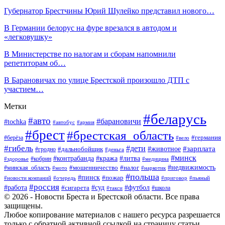
Губернатор Брестчины Юрий Шулейко представил нового…
В Германии белорус на фуре врезался в автодом и
«легковушку»
В Министерстве по налогам и сборам напомнили
репетиторам об…
В Барановичах по улице Брестской произошло ДТП с
участием…
Метки
#беларусь
#авто
#барановичи
#tochka
#автобус
#армия
#брест
#брестская_область
#германия
#берёза
#вело
#гибель
#дети
#животное
#зарплата
#дальнобойщик
#гродно
#деньга
#минск
#контрабанда
#кража
#литва
#кобрин
#здоровье
#медицина
#мошенничество
#налог
#недвижимость
#минская_область
#мото
#наркотик
#польша
#пинск
#пожар
#новости компаний
#приговор
#пьяный
#очередь
#россия
#футбол
#работа
#суд
#сигарета
#школа
#такси
© 2026 - Новости Бреста и Брестской области. Все права
защищены.
Любое копирование материалов с нашего ресурса разрешается
только с обратной активной ссылкой на страницу статьи.