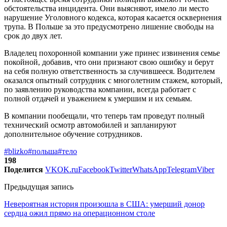
обстоятельства инцидента. Они выясняют, имело ли место
нарушение Уголовного кодекса, которая касается осквернения
трупа. В Польше за это предусмотрено лишение свободы на
срок до двух лет.
Владелец похоронной компании уже принес извинения семье
покойной, добавив, что они признают свою ошибку и берут
на себя полную ответственность за случившееся. Водителем
оказался опытный сотрудник с многолетним стажем, который,
по заявлению руководства компании, всегда работает с
полной отдачей и уважением к умершим и их семьям.
В компании пообещали, что теперь там проведут полный
технический осмотр автомобилей и запланируют
дополнительное обучение сотрудников.
#blizko
#польша
#тело
198
Поделится
VK
OK.ru
Facebook
Twitter
WhatsApp
Telegram
Viber
Предыдущая запись
Невероятная история произошла в США: умерший донор
сердца ожил прямо на операционном столе