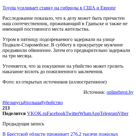
Toyota усиливает ставку на гибриды в США и Европе
Расследование показало, что к делу может быть причастен
наш соотечественник, проживающий в Гданьске и также не
имеющий постоянного места жительства.
Утром в пятницу подозреваемого задержали на улице
Подвале-Старомейске. В субботу в прокуратуре мужчине
предъявили обвинение. Затем его предварительно задержали
на три месяца.
Уточняется, что за покушение на убийство может грозить
наказание вплоть до пожизненного заключения.
Фото: из открытых источников (иллюстративное)
Источник:
onlinebrest.by
#беларусь
#польша
#убийство
213
Поделится
VK
OK.ru
Facebook
Twitter
WhatsApp
Telegram
Viber
Предыдущая запись
В Брестской области проживает 276,2 тысячи пожилых