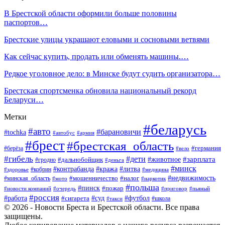
В Брестской области оформили больше половины
паспортов…
Брестские улицы украшают еловыми и сосновыми ветвями
Как сейчас купить, продать или обменять машины.…
Редкое уголовное дело: в Минске будут судить организатора…
Брестская спортсменка обновила национальный рекорд
Беларуси…
Метки
#беларусь
#авто
#барановичи
#tochka
#автобус
#армия
#брест
#брестская_область
#германия
#берёза
#вело
#гибель
#дети
#животное
#зарплата
#дальнобойщик
#гродно
#деньга
#минск
#контрабанда
#кража
#литва
#кобрин
#здоровье
#медицина
#мошенничество
#налог
#недвижимость
#минская_область
#мото
#наркотик
#польша
#пинск
#пожар
#новости компаний
#приговор
#пьяный
#очередь
#россия
#футбол
#работа
#суд
#сигарета
#школа
#такси
© 2026 - Новости Бреста и Брестской области. Все права
защищены.