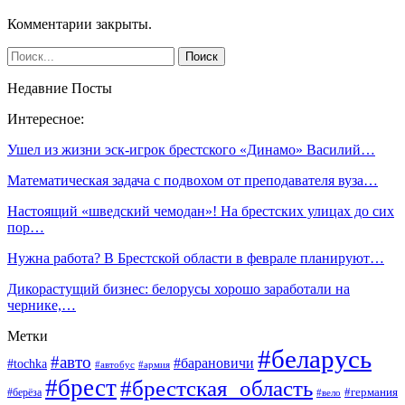
Комментарии закрыты.
Недавние Посты
Интересное:
Ушел из жизни эск-игрок брестского «Динамо» Василий…
Математическая задача с подвохом от преподавателя вуза…
Настоящий «шведский чемодан»! На брестских улицах до сих
пор…
Нужна работа? В Брестской области в феврале планируют…
Дикорастущий бизнес: белорусы хорошо заработали на
чернике,…
Метки
#беларусь
#авто
#барановичи
#tochka
#автобус
#армия
#брест
#брестская_область
#германия
#берёза
#вело