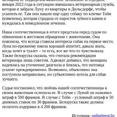
января 2022 года в ситуацию вмешалась ветеринарная служба,
которая и забрала Луну из квартиры в Дильсдорфе, чтобы
усыпить ее. Там они нашли еще одну собаку по кличке Тоби
(изменена), которая страдала от наростов зубного камня и
нуждалась в немедленном лечении.
Наша соотечественница в итоге предстала перед судом по
обвинению в жестоком обращении с животными. Она
пояснила, что всегда ставила интересы собак на первое место.
Луна по-прежнему имела хороший аппетит, давала знать,
когда хочет в туалет – то есть, все же что-то чувствовала.
Также белоруска сказала, что считала рекомендации
ветеринара лишь советом. Адвокат добавил, что женщина
надеялась на уточнение диагноза и боялась, что питомца
усыпят преждевременно. Возможно, объективно она
поступила неправильно, но субъективно хотела для собак
лучшего.
Судья постановил, что любовь нашей соотечественницы к
своим животным ослепила ее. В случае с Луной он назначил
штраф в 500 франков. В случае с Тоби – условный штраф в 50
дневных ставок по 30 франков. Белоруска также должна
оплатить издержки в 4 200 франков.
Источник:
onlinebrest.by