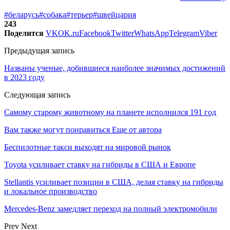
#беларусь
#собака
#терьер
#швейцария
243
Поделится
VK
OK.ru
Facebook
Twitter
WhatsApp
Telegram
Viber
Предыдущая запись
Названы ученые, добившиеся наиболее значимых достижений
в 2023 году
Следующая запись
Самому старому животному на планете исполнился 191 год
Вам также могут понравиться
Еще от автора
Беспилотные такси выходят на мировой рынок
Toyota усиливает ставку на гибриды в США и Европе
Stellantis усиливает позиции в США, делая ставку на гибриды
и локальное производство
Mercedes-Benz замедляет переход на полный электромобили
Prev
Next