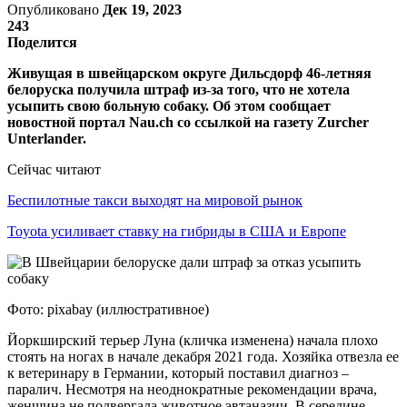
Опубликовано
Дек 19, 2023
243
Поделится
Живущая в швейцарском округе Дильсдорф 46-летняя
белоруска получила штраф из-за того, что не хотела
усыпить свою больную собаку. Об этом сообщает
новостной портал Nau.ch со ссылкой на газету Zurcher
Unterlander.
Сейчас читают
Беспилотные такси выходят на мировой рынок
Toyota усиливает ставку на гибриды в США и Европе
Фото: pixabay (иллюстративное)
Йоркширский терьер Луна (кличка изменена) начала плохо
стоять на ногах в начале декабря 2021 года. Хозяйка отвезла ее
к ветеринару в Германии, который поставил диагноз –
паралич. Несмотря на неоднократные рекомендации врача,
женщина не подвергала животное эвтаназии. В середине