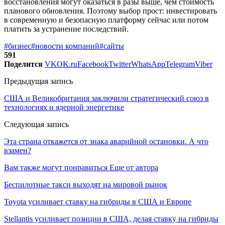
восстановления могут оказаться в разы выше, чем стоимость
планового обновления. Поэтому выбор прост: инвестировать
в современную и безопасную платформу сейчас или потом
платить за устранение последствий.
#бизнес
#новости компаний
#сайты
591
Поделится
VK
OK.ru
Facebook
Twitter
WhatsApp
Telegram
Viber
Предыдущая запись
США и Великобритания заключили стратегический союз в
технологиях и ядерной энергетике
Следующая запись
Эта страна откажется от знака аварийной остановки. А что
взамен?
Вам также могут понравиться
Еще от автора
Беспилотные такси выходят на мировой рынок
Toyota усиливает ставку на гибриды в США и Европе
Stellantis усиливает позиции в США, делая ставку на гибриды