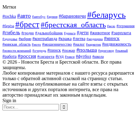
Метки
#беларусь
#авто
#барановичи
#tochka
#автобус
#армия
#брест
#брестская_область
#германия
#берёза
#вело
#гибель
#дети
#животное
#зарплата
#дальнобойщик
#гродно
#деньга
#минск
#контрабанда
#кража
#литва
#кобрин
#здоровье
#медицина
#мошенничество
#налог
#недвижимость
#минская_область
#мото
#наркотик
#польша
#пинск
#пожар
#новости компаний
#приговор
#пьяный
#очередь
#россия
#футбол
#работа
#суд
#сигарета
#школа
#такси
© 2026 - Новости Бреста и Брестской области. Все права
защищены.
Любое копирование материалов с нашего ресурса разрешается
только с обратной активной ссылкой на страницу статьи.
Все материалы опубликованные на сайте взяты с открытых
источников и других порталов интернета, все права на
авторство принадлежат их законным владельцам.
Sign in