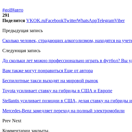
#golf
#авто
291
Поделится
VK
OK.ru
Facebook
Twitter
WhatsApp
Telegram
Viber
Предыдущая запись
Сколько человек, страдающих алкоголизмом, находятся на учете
Следующая запись
До скольки лет можно профессионально играть в футбол? Вы у
Вам также могут понравиться
Еще от автора
Беспилотные такси выходят на мировой рынок
Toyota усиливает ставку на гибриды в США и Европе
Stellantis усиливает позиции в США, делая ставку на гибриды 
Mercedes-Benz замедляет переход на полный электромобили
Prev
Next
Комментарии закрыты.