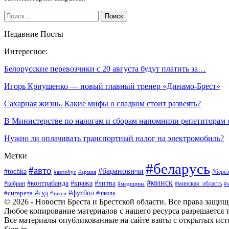
Недавние Посты
Интересное:
Белорусские перевозчики с 20 августа будут платить за…
Игорь Криушенко — новый главный тренер «Динамо-Брест»
Сахарная жизнь. Какие мифы о сладком стоит развеять?
В Министерстве по налогам и сборам напомнили репетиторам
Нужно ли оплачивать транспортный налог на электромобиль?
Метки
#беларусь
#авто
#барановичи
#tochka
#берёз
#автобус
#армия
#минск
#контрабанда
#кража
#литва
#кобрин
#минская_область
#медицина
#
#футбол
#суд
#сигарета
#школа
#такси
© 2026 - Новости Бреста и Брестской области. Все права защи
Любое копирование материалов с нашего ресурса разрешается т
Все материалы опубликованные на сайте взяты с открытых исто