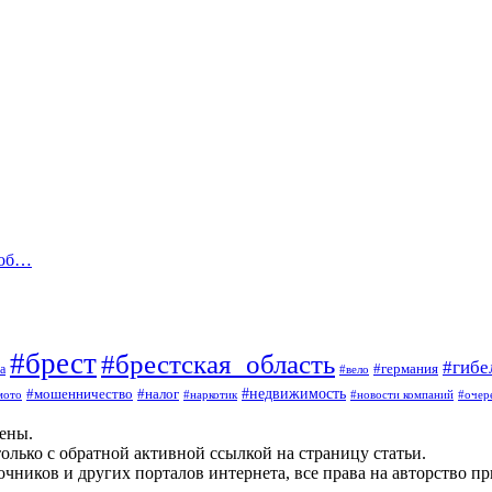
 об…
#брест
#брестская_область
#гибе
#германия
а
#вело
#мошенничество
#налог
#недвижимость
мото
#наркотик
#новости компаний
#очер
щены.
олько с обратной активной ссылкой на страницу статьи.
чников и других порталов интернета, все права на авторство п