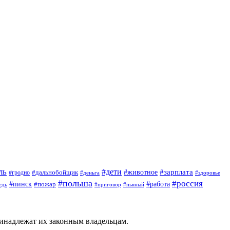
ль
#дети
#животное
#зарплата
#дальнобойщик
#гродно
#деньга
#здоровье
#польша
#россия
#пинск
#работа
#пожар
#приговор
#пьяный
едь
ринадлежат их законным владельцам.