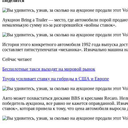
Поделится
Аукцион Bring a Trailer — место, где автомобили порой продаю
немаленькую сумму из-за разгоревшейся «войны ставок».
История этого конкретного автомобиля 1992 года выпуска дос
составляет пятиступенчатая «механика». Изначально машина на
Сейчас читают
Беспилотные такси выходят на мировой рынок
Toyota усиливает ставку на гибриды в США и Европе
Авто может похвастаться дисками BBS и креслами Recaro. Нель
победитель аукциона, все равно не кажется оправданной. Изна
ставок», которая привела к тому, что цена автомобиля выросла