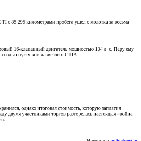
TI с 85 295 километрами пробега ушел с молотка за весьма
ровый 16-клапанный двигатель мощностью 134 л. с. Пару ему
 а годы спустя вновь ввезли в США.
хранился, однако итоговая стоимость, которую заплатил
ежду двумя участниками торгов разгорелась настоящая «война
en.
Источник:
onlinebrest.by