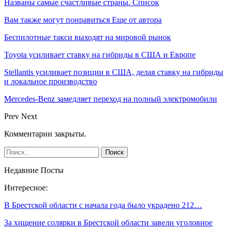
Названы самые счастливые страны. Список
Вам также могут понравиться
Еще от автора
Беспилотные такси выходят на мировой рынок
Toyota усиливает ставку на гибриды в США и Европе
Stellantis усиливает позиции в США, делая ставку на гибриды
и локальное производство
Mercedes-Benz замедляет переход на полный электромобили
Prev
Next
Комментарии закрыты.
Недавние Посты
Интересное:
В Брестской области с начала года было украдено 212…
За хищение солярки в Брестской области завели уголовное