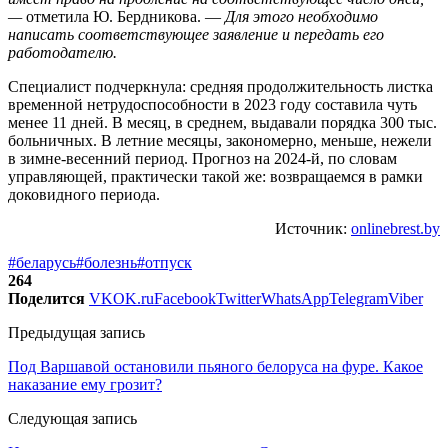
—
отметила Ю. Бердникова. —
Для этого необходимо
написать соответствующее заявление и передать его
работодателю.
Специалист подчеркнула: средняя продолжительность листка
временной нетрудоспособности в 2023 году составила чуть
менее 11 дней. В месяц, в среднем, выдавали порядка 300 тыс.
больничных. В летние месяцы, закономерно, меньше, нежели
в зимне-весенний период. Прогноз на 2024-й, по словам
управляющей, практически такой же: возвращаемся в рамки
доковидного периода.
Источник:
onlinebrest.by
#беларусь
#болезнь
#отпуск
264
Поделится
VK
OK.ru
Facebook
Twitter
WhatsApp
Telegram
Viber
Предыдущая запись
Под Варшавой остановили пьяного белоруса на фуре. Какое
наказание ему грозит?
Следующая запись