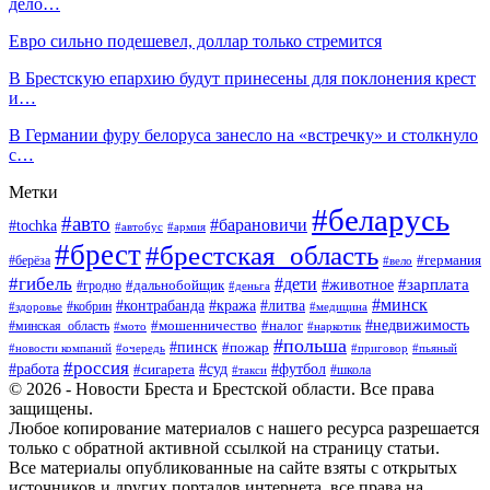
дело…
Евро сильно подешевел, доллар только стремится
В Брестскую епархию будут принесены для поклонения крест
и…
В Германии фуру белоруса занесло на «встречку» и столкнуло
с…
Метки
#беларусь
#авто
#барановичи
#tochka
#автобус
#армия
#брест
#брестская_область
#германия
#берёза
#вело
#гибель
#дети
#животное
#зарплата
#дальнобойщик
#гродно
#деньга
#минск
#контрабанда
#кража
#литва
#кобрин
#здоровье
#медицина
#мошенничество
#налог
#недвижимость
#минская_область
#мото
#наркотик
#польша
#пинск
#пожар
#новости компаний
#приговор
#пьяный
#очередь
#россия
#футбол
#работа
#суд
#сигарета
#школа
#такси
© 2026 - Новости Бреста и Брестской области. Все права
защищены.
Любое копирование материалов с нашего ресурса разрешается
только с обратной активной ссылкой на страницу статьи.
Все материалы опубликованные на сайте взяты с открытых
источников и других порталов интернета, все права на