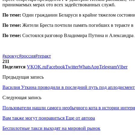
принимаемых мерах ото всех задействованных служб.
По теме:
Один гражданин Беларуси в крайне тяжелом состояни
По теме:
Жители Бреста почтили память погибших в теракте в
По теме:
Состоялся разговор Владимира Путина и Александра
#крокус
#россия
#теракт
211
Поделится
VK
OK.ru
Facebook
Twitter
WhatsApp
Telegram
Viber
Предыдущая запись
Василия Уткина проводили в последний путь под аплодисмен
Следующая запись
Пользователи нашли самого необычного кота в истории интерн
Вам также могут понравиться
Еще от автора
Беспилотные такси выходят на мировой рынок