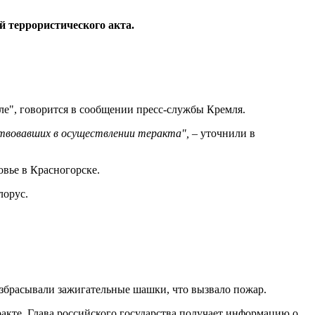
й террористического акта.
е", говорится в сообщении пресс-службы Кремля.
твовавших в осуществлении теракта",
– уточнили в
овье в Красногорске.
лорус.
збрасывали зажигательные шашки, что вызвало пожар.
кте. Глава российского государства получает информацию о