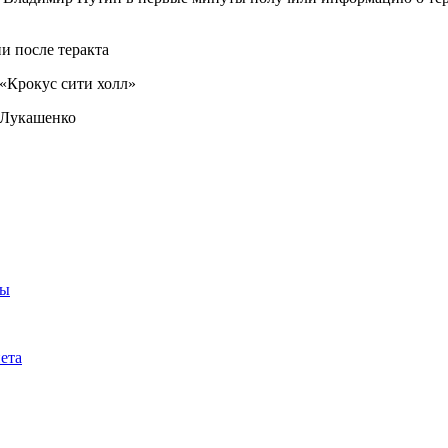
и после теракта
 «Крокус сити холл»
 Лукашенко
ты
ета