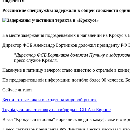
Поделится
Российские спецслужбы задержали в общей сложности одинн
На месте задержания подозреваемых в нападении на Крокус в 
Директор ФСБ Александр Бортников доложил президенту РФ Вл
"Директор ФСБ Бортников доложил Путину о задержании
пресс-службе Кремля.
Накануне в пятницу вечером стало известно о стрельбе в конц
По предварительной информации погибло более 90 человек. Бе
Сейчас читают
Беспилотные такси выходят на мировой рынок
Toyota усиливает ставку на гибриды в США и Европе
В зал "Крокус сити холла" ворвались люди в камуфляже и от
Пресс-секретарь президента РФ Дмитрий Песков рассказал, чт