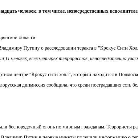
адцать человек, в том числе, непосредственных исполнителе
Брянской области
адимиру Путину о расследовании теракта в "Крокус Сити Холл
 11 человек, всех четырех террористов, непосредственно учас
ертном центре "Крокус сити холл", который находится в Подмоск
лорусская дипмиссия сообщила, что среди пострадавших есть бе
крыли беспорядочный огонь по мирным гражданам. Террористы ра
о Владимир Путин в первые минуты получили информацию о тера