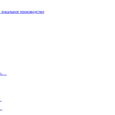
и локальное производство
но.…
…
е…