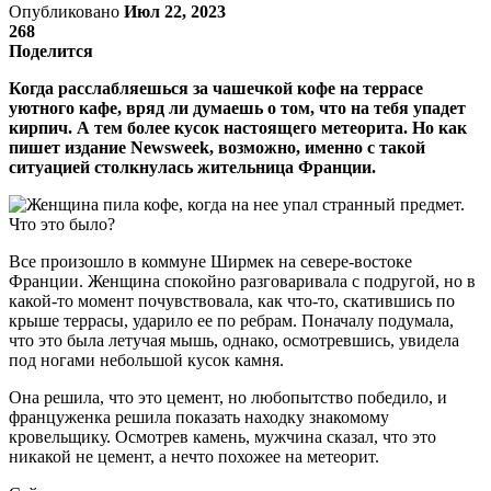
Опубликовано
Июл 22, 2023
268
Поделится
Когда расслабляешься за чашечкой кофе на террасе
уютного кафе, вряд ли думаешь о том, что на тебя упадет
кирпич. А тем более кусок настоящего метеорита. Но как
пишет издание Newsweek, возможно, именно с такой
ситуацией столкнулась жительница Франции.
Все произошло в коммуне Ширмек на севере-востоке
Франции. Женщина спокойно разговаривала с подругой, но в
какой-то момент почувствовала, как что-то, скатившись по
крыше террасы, ударило ее по ребрам. Поначалу подумала,
что это была летучая мышь, однако, осмотревшись, увидела
под ногами небольшой кусок камня.
Она решила, что это цемент, но любопытство победило, и
француженка решила показать находку знакомому
кровельщику. Осмотрев камень, мужчина сказал, что это
никакой не цемент, а нечто похожее на метеорит.