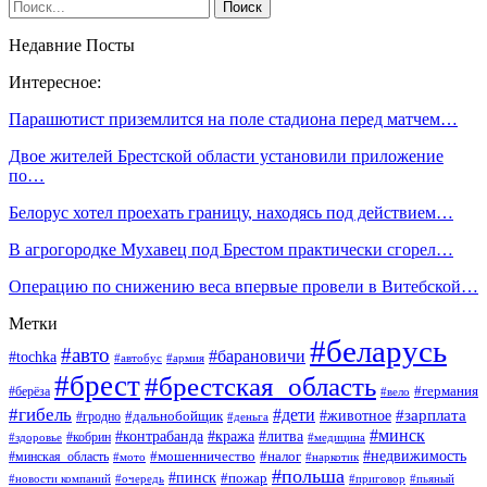
Недавние Посты
Интересное:
Парашютист приземлится на поле стадиона перед матчем…
Двое жителей Брестской области установили приложение
по…
Белорус хотел проехать границу, находясь под действием…
В агрогородке Мухавец под Брестом практически сгорел…
Операцию по снижению веса впервые провели в Витебской…
Метки
#беларусь
#авто
#барановичи
#tochka
#автобус
#армия
#брест
#брестская_область
#германия
#берёза
#вело
#гибель
#дети
#животное
#зарплата
#дальнобойщик
#гродно
#деньга
#минск
#контрабанда
#кража
#литва
#кобрин
#здоровье
#медицина
#мошенничество
#налог
#недвижимость
#минская_область
#мото
#наркотик
#польша
#пинск
#пожар
#новости компаний
#приговор
#пьяный
#очередь