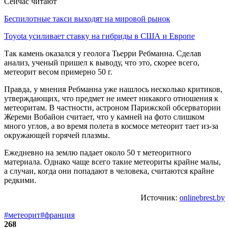
Сейчас читают
Беспилотные такси выходят на мировой рынок
Toyota усиливает ставку на гибриды в США и Европе
Так камень оказался у геолога Тьерри Ребманна. Сделав
анализ, ученый пришел к выводу, что это, скорее всего,
метеорит весом примерно 50 г.
Правда, у мнения Ребманна уже нашлось несколько критиков,
утверждающих, что предмет не имеет никакого отношения к
метеоритам. В частности, астроном Парижской обсерватории
Жереми Вобайон считает, что у камней на фото слишком
много углов, а во время полета в космосе метеорит тает из-за
окружающей горячей плазмы.
Ежедневно на землю падает около 50 т метеоритного
материала. Однако чаще всего такие метеориты крайне малы,
а случаи, когда они попадают в человека, считаются крайне
редкими.
Источник:
onlinebrest.by
#метеорит
#франция
268