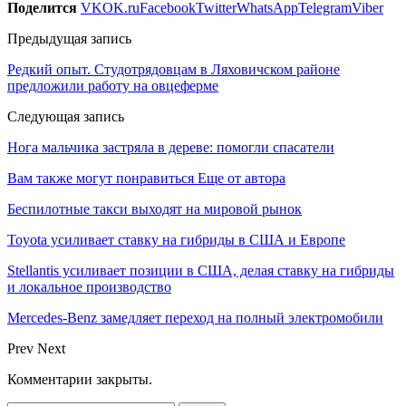
Поделится
VK
OK.ru
Facebook
Twitter
WhatsApp
Telegram
Viber
Предыдущая запись
Редкий опыт. Студотрядовцам в Ляховичском районе
предложили работу на овцеферме
Следующая запись
Нога мальчика застряла в дереве: помогли спасатели
Вам также могут понравиться
Еще от автора
Беспилотные такси выходят на мировой рынок
Toyota усиливает ставку на гибриды в США и Европе
Stellantis усиливает позиции в США, делая ставку на гибриды
и локальное производство
Mercedes-Benz замедляет переход на полный электромобили
Prev
Next
Комментарии закрыты.