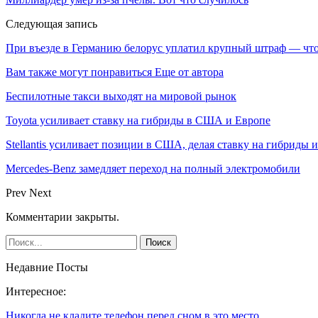
Следующая запись
При въезде в Германию белорус уплатил крупный штраф — чт
Вам также могут понравиться
Еще от автора
Беспилотные такси выходят на мировой рынок
Toyota усиливает ставку на гибриды в США и Европе
Stellantis усиливает позиции в США, делая ставку на гибриды 
Mercedes-Benz замедляет переход на полный электромобили
Prev
Next
Комментарии закрыты.
Недавние Посты
Интересное:
Никогда не кладите телефон перед сном в это место