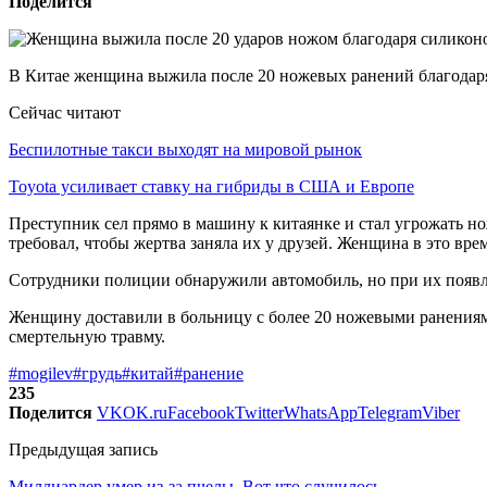
Поделится
В Китае женщина выжила после 20 ножевых ранений благодаря
Сейчас читают
Беспилотные такси выходят на мировой рынок
Toyota усиливает ставку на гибриды в США и Европе
Преступник сел прямо в машину к китаянке и стал угрожать но
требовал, чтобы жертва заняла их у друзей. Женщина в это в
Сотрудники полиции обнаружили автомобиль, но при их появл
Женщину доставили в больницу с более 20 ножевыми ранениями
смертельную травму.
#mogilev
#грудь
#китай
#ранение
235
Поделится
VK
OK.ru
Facebook
Twitter
WhatsApp
Telegram
Viber
Предыдущая запись
Миллиардер умер из-за пчелы. Вот что случилось