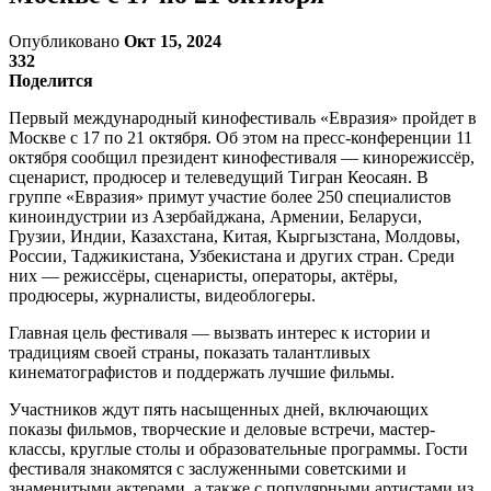
Опубликовано
Окт 15, 2024
332
Поделится
Первый международный кинофестиваль «Евразия» пройдет в
Москве с 17 по 21 октября. Об этом на пресс-конференции 11
октября сообщил президент кинофестиваля — кинорежиссёр,
сценарист, продюсер и телеведущий Тигран Кеосаян. В
группе «Евразия» примут участие более 250 специалистов
киноиндустрии из Азербайджана, Армении, Беларуси,
Грузии, Индии, Казахстана, Китая, Кыргызстана, Молдовы,
России, Таджикистана, Узбекистана и других стран. Среди
них — режиссёры, сценаристы, операторы, актёры,
продюсеры, журналисты, видеоблогеры.
Главная цель фестиваля — вызвать интерес к истории и
традициям своей страны, показать талантливых
кинематографистов и поддержать лучшие фильмы.
Участников ждут пять насыщенных дней, включающих
показы фильмов, творческие и деловые встречи, мастер-
классы, круглые столы и образовательные программы. Гости
фестиваля знакомятся с заслуженными советскими и
знаменитыми актерами, а также с популярными артистами из