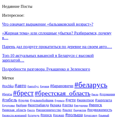
Недавние Посты
Интересное:
Что означает выражение «бальзаковский возраст»?
«Жирная тема» или сплошные убытки? Разбираемся, почему
в…
Парень дал подруге прокатиться по деревне на своем авто.…
Топ-10 актуальных вакансий в Беларуси с высокой
зарплатой…
Подробности разговора Лукашенко и Зеленского
Метки
#беларусь
#авто
#барановичи
#tochka
#автобус
#армия
#брест
#брестская_область
#германия
#берёза
#вело
#гибель
#дети
#животное
#зарплата
#дальнобойщик
#гродно
#деньга
#минск
#контрабанда
#кража
#литва
#кобрин
#здоровье
#медицина
#мошенничество
#налог
#недвижимость
#минская_область
#мото
#наркотик
#польша
#пинск
#пожар
#новости компаний
#приговор
#пьяный
#очередь