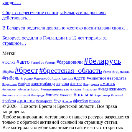
увидел…
Сбор за пересечение границы Беларуси на россиян
действовать…
В Беларуси родители довольно жестоко воспитывали своих…
Белоруса осудили в Голландии на 12 лет тюрьмы за
страшное…
Метки
#беларусь
#авто
#барановичи
#tochka
#автобус
#армия
#брест
#брестская_область
#германия
#берёза
#вело
#гибель
#дети
#животное
#зарплата
#дальнобойщик
#гродно
#деньга
#минск
#контрабанда
#кража
#литва
#кобрин
#здоровье
#медицина
#мошенничество
#налог
#недвижимость
#минская_область
#мото
#наркотик
#польша
#пинск
#пожар
#новости компаний
#приговор
#пьяный
#очередь
#россия
#футбол
#работа
#суд
#сигарета
#школа
#такси
© 2026 - Новости Бреста и Брестской области. Все права
защищены.
Любое копирование материалов с нашего ресурса разрешается
только с обратной активной ссылкой на страницу статьи.
Все материалы опубликованные на сайте взяты с открытых