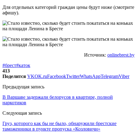
Для отдельных категорий граждан цены будут ниже (смотрите
афишу).
Источник:
onlinebrest.by
#брест
#каток
413
Поделится
VK
OK.ru
Facebook
Twitter
WhatsApp
Telegram
Viber
Предыдущая запись
В Варшаве задержали белорусов в квартире, полной
наркотиков
Следующая запись
Груз, которого как бы не было, обнаружили брестские
таможенники в пункте пропуска «Козловичи»