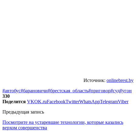
Источник:
onlinebrest.by
#автобус
#барановичи
#брестская_область
#приговор
#суд
#угон
330
Поделится
VK
OK.ru
Facebook
Twitter
WhatsApp
Telegram
Viber
Предыдущая запись
Посмотрите на устаревшие технологии, которые казались
верхом совершенства