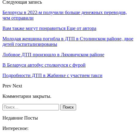
Следующая запись
Белорусы в 2022-м получили больше денежных переводов,
чем отправили
Вам также могут понравиться
Еще от автора
Молодая женщина погибла в ДТП в Столинском районе, двое
детей госпитализированы
Лобовое ДТП произошло в Ляховичском районе
В Беларуси автобус столкнулся с фурой
Подробности ДТП в Жабинке с участием такси
Prev
Next
Комментарии закрыты.
Недавние Посты
Интересное: