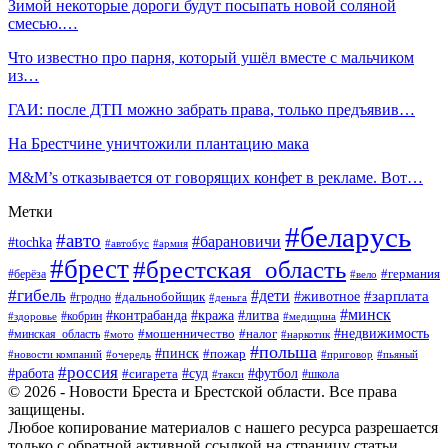
Зимой некоторые дороги будут посыпать новой соляной
смесью.…
Что известно про парня, который ушёл вместе с мальчиком
из…
ГАИ: после ДТП можно забрать права, только предъявив…
На Брестчине уничтожили плантацию мака
M&M’s отказывается от говорящих конфет в рекламе. Вот…
Метки
#беларусь
#авто
#барановичи
#tochka
#автобус
#армия
#брест
#брестская_область
#германия
#берёза
#вело
#гибель
#дети
#животное
#зарплата
#дальнобойщик
#гродно
#деньга
#минск
#контрабанда
#кража
#литва
#кобрин
#здоровье
#медицина
#мошенничество
#налог
#недвижимость
#минская_область
#мото
#наркотик
#польша
#пинск
#пожар
#новости компаний
#приговор
#пьяный
#очередь
#россия
#футбол
#работа
#суд
#сигарета
#школа
#такси
© 2026 - Новости Бреста и Брестской области. Все права
защищены.
Любое копирование материалов с нашего ресурса разрешается
только с обратной активной ссылкой на страницу статьи.