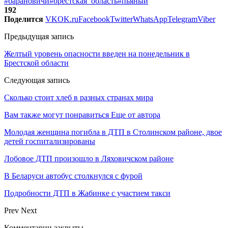
#барановичи
#брестская_область
#пьяный
192
Поделится
VK
OK.ru
Facebook
Twitter
WhatsApp
Telegram
Viber
Предыдущая запись
Желтый уровень опасности введен на понедельник в
Брестской области
Следующая запись
Сколько стоит хлеб в разных странах мира
Вам также могут понравиться
Еще от автора
Молодая женщина погибла в ДТП в Столинском районе, двое
детей госпитализированы
Лобовое ДТП произошло в Ляховичском районе
В Беларуси автобус столкнулся с фурой
Подробности ДТП в Жабинке с участием такси
Prev
Next
Комментарии закрыты.