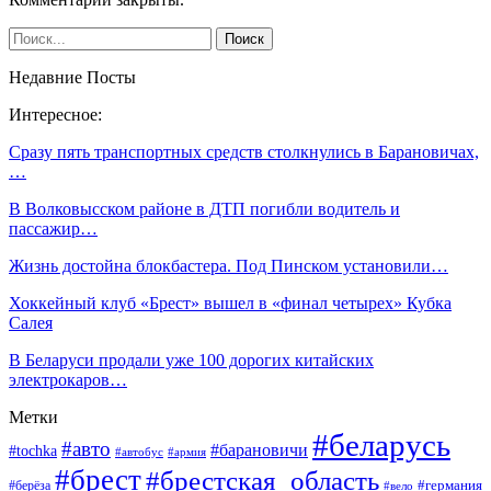
Недавние Посты
Интересное:
Сразу пять транспортных средств столкнулись в Барановичах,
…
В Волковысском районе в ДТП погибли водитель и
пассажир…
Жизнь достойна блокбастера. Под Пинском установили…
Хоккейный клуб «Брест» вышел в «финал четырех» Кубка
Салея
В Беларуси продали уже 100 дорогих китайских
электрокаров…
Метки
#беларусь
#авто
#барановичи
#tochka
#автобус
#армия
#брест
#брестская_область
#германия
#берёза
#вело