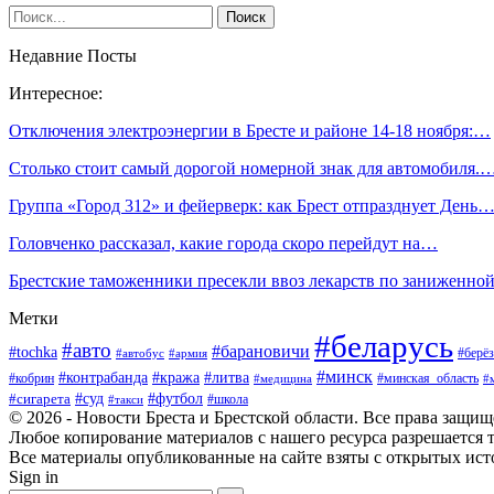
Недавние Посты
Интересное:
Отключения электроэнергии в Бресте и районе 14-18 ноября:…
Столько стоит самый дорогой номерной знак для автомобиля.
Группа «Город 312» и фейерверк: как Брест отпразднует День
Головченко рассказал, какие города скоро перейдут на…
Брестские таможенники пресекли ввоз лекарств по заниженно
Метки
#беларусь
#авто
#барановичи
#tochka
#берёз
#автобус
#армия
#минск
#контрабанда
#кража
#литва
#кобрин
#минская_область
#медицина
#
#футбол
#суд
#сигарета
#школа
#такси
© 2026 - Новости Бреста и Брестской области. Все права защи
Любое копирование материалов с нашего ресурса разрешается т
Все материалы опубликованные на сайте взяты с открытых исто
Sign in