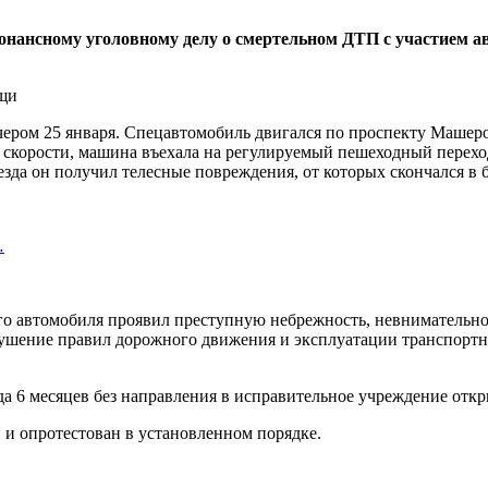
езонансному уголовному делу о смертельном ДТП с участие
чером 25 января. Спецавтомобиль двигался по проспекту Машер
 скорости, машина въехала на регулируемый пешеходный переход
езда он получил телесные повреждения, от которых скончался в 
…
го автомобиля проявил преступную небрежность, невнимательнос
рушение правил дорожного движения и эксплуатации транспортн
 6 месяцев без направления в исправительное учреждение откры
 и опротестован в установленном порядке.