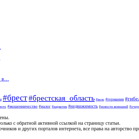
…
…
й в…
#брест
#брестская_область
#гибе
#германия
а
#вело
#мошенничество
#налог
#недвижимость
мото
#наркотик
#новости компаний
#очер
щены.
олько с обратной активной ссылкой на страницу статьи.
чников и других порталов интернета, все права на авторство п