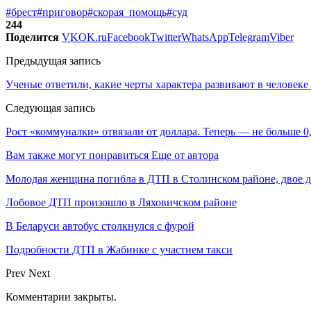
#брест
#приговор
#скорая_помощь
#суд
244
Поделится
VK
OK.ru
Facebook
Twitter
WhatsApp
Telegram
Viber
Предыдущая запись
Ученые ответили, какие черты характера развивают в человеке
Следующая запись
Рост «коммуналки» отвязали от доллара. Теперь — не больше 0
Вам также могут понравиться
Еще от автора
Молодая женщина погибла в ДТП в Столинском районе, двое 
Лобовое ДТП произошло в Ляховичском районе
В Беларуси автобус столкнулся с фурой
Подробности ДТП в Жабинке с участием такси
Prev
Next
Комментарии закрыты.