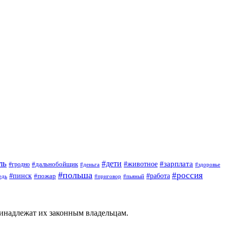
ль
#дети
#животное
#зарплата
#дальнобойщик
#гродно
#деньга
#здоровье
#польша
#россия
#пинск
#работа
#пожар
#приговор
#пьяный
едь
ринадлежат их законным владельцам.