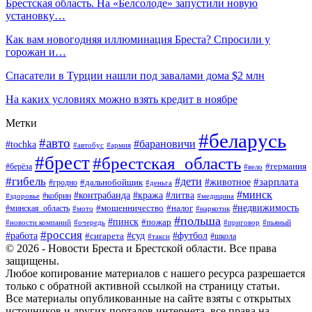
Брестская область. На «Белсолоде» запустили новую
установку…
Как вам новогодняя иллюминация Бреста? Спросили у
горожан и…
Спасатели в Турции нашли под завалами дома $2 млн
На каких условиях можно взять кредит в ноябре
Метки
#беларусь
#авто
#барановичи
#tochka
#автобус
#армия
#брест
#брестская_область
#германия
#берёза
#вело
#гибель
#дети
#животное
#зарплата
#дальнобойщик
#гродно
#деньга
#минск
#контрабанда
#кража
#литва
#кобрин
#здоровье
#медицина
#мошенничество
#налог
#недвижимость
#минская_область
#мото
#наркотик
#польша
#пинск
#пожар
#новости компаний
#приговор
#пьяный
#очередь
#россия
#футбол
#работа
#суд
#сигарета
#школа
#такси
© 2026 - Новости Бреста и Брестской области. Все права
защищены.
Любое копирование материалов с нашего ресурса разрешается
только с обратной активной ссылкой на страницу статьи.
Все материалы опубликованные на сайте взяты с открытых
источников и других порталов интернета, все права на