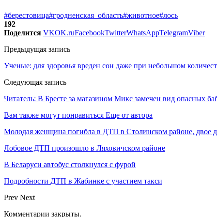
#берестовица
#гродненская_область
#животное
#лось
192
Поделится
VK
OK.ru
Facebook
Twitter
WhatsApp
Telegram
Viber
Предыдущая запись
Ученые: для здоровья вреден сон даже при небольшом количест
Следующая запись
Читатель: В Бресте за магазином Микс замечен вид опасных ба
Вам также могут понравиться
Еще от автора
Молодая женщина погибла в ДТП в Столинском районе, двое 
Лобовое ДТП произошло в Ляховичском районе
В Беларуси автобус столкнулся с фурой
Подробности ДТП в Жабинке с участием такси
Prev
Next
Комментарии закрыты.