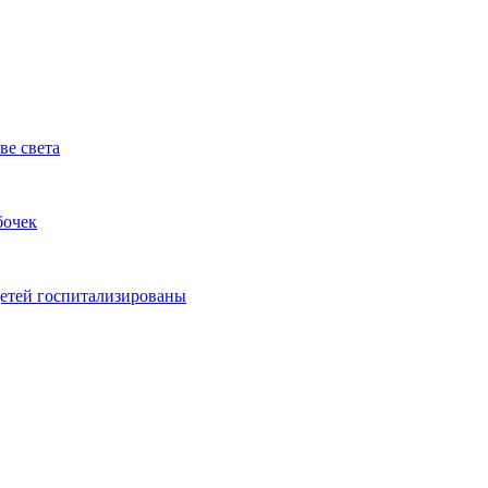
ве света
бочек
детей госпитализированы