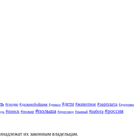
ль
#дети
#животное
#зарплата
#дальнобойщик
#гродно
#деньга
#здоровье
#польша
#россия
#пинск
#работа
#пожар
#приговор
#пьяный
едь
ринадлежат их законным владельцам.