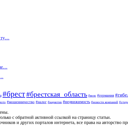
о ту…
ные…
ю…
#брест
#брестская_область
#гибе
#германия
а
#вело
#мошенничество
#налог
#недвижимость
мото
#наркотик
#новости компаний
#очер
щены.
олько с обратной активной ссылкой на страницу статьи.
чников и других порталов интернета, все права на авторство п