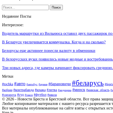
Недавние Посты
Интересное:
Водитель маршрутки из Вильнюса оставил двух пассажирок п
В Беларуси увеличивается коммуналка. Когда и на сколько?
Белорусы еще активнее понесли валюту в обменники
В белорусских вузах появились новые модные и востребован
Три новых адреса, где камеры начинают фиксировать средню
Метки
#беларусь
#авто
#барановичи
#tochka
#берёз
#автобус
#армия
#минск
#контрабанда
#кража
#литва
#кобрин
#минская_область
#медицина
#
#футбол
#суд
#сигарета
#школа
#такси
© 2026 - Новости Бреста и Брестской области. Все права защи
Любое копирование материалов с нашего ресурса разрешается т
Все материалы опубликованные на сайте взяты с открытых исто
Sign in