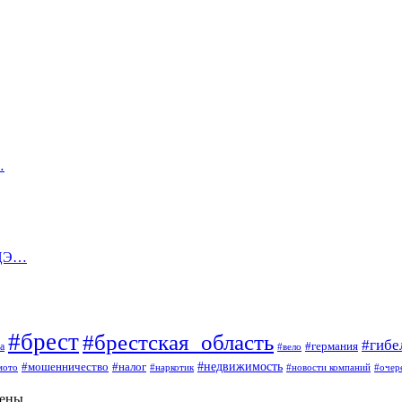
…
 ЦЭ…
#брест
#брестская_область
#гибе
#германия
а
#вело
#мошенничество
#налог
#недвижимость
мото
#наркотик
#новости компаний
#очер
щены.