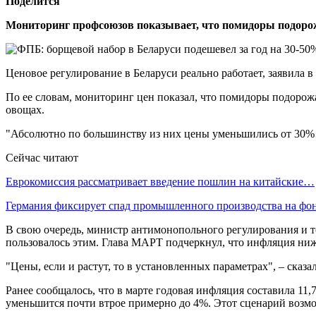
Поделится
Мониторинг профсоюзов показывает, что помидоры подоро
Ценовое регулирование в Беларуси реально работает, заявила
По ее словам, мониторинг цен показал, что помидоры подорожа
овощах.
"Абсолютно по большинству из них цены уменьшились от 30% 
Сейчас читают
Еврокомиссия рассматривает введение пошлин на китайские…
Германия фиксирует спад промышленного производства на ф
В свою очередь, министр антимонопольного регулирования и то
пользовалось этим. Глава МАРТ подчеркнул, что инфляция ниж
"Цены, если и растут, то в установленных параметрах", – сказа
Ранее сообщалось, что в марте годовая инфляция составила 11
уменьшится почти втрое примерно до 4%. Этот сценарий возмо