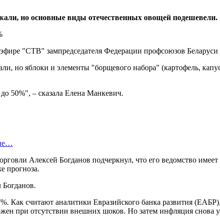
жали, но основные виды отечественных овощей подешевели.
 в эфире "СТВ" зампредседателя Федерации профсоюзов Беларуси
ли, но яблоки и элементы "борщевого набора" (картофель, капус
до 50%", – сказала Елена Манкевич.
оне…
рговли Алексей Богданов подчеркнул, что его ведомство имеет 
е прогноза.
л Богданов.
,7%. Как считают аналитики Евразийского банка развития (ЕАБР)
жен при отсутствии внешних шоков. Но затем инфляция снова ус