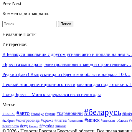
Prev
Next
Комментарии закрыты.
Недавние Посты
Интересное:
В Беларуси школьник с другом угнали авто и попали на нем в
«Брестгазоаппарат», электроламповый завод и строительный…
Редкий факт! Выпускница из Брестской области набрала 100…
Первый этап репетиционного тестирования для подготовки к
Поезд Брест – Минск задержался из-за непогоды
Метки
#беларусь
#авто
#барановичи
#tochka
#берёз
#автобус
#армия
#минск
#контрабанда
#кража
#литва
#кобрин
#минская_область
#медицина
#
#футбол
#суд
#сигарета
#школа
#такси
© 2026 - Новости Бреста и Брестской области. Все права защи