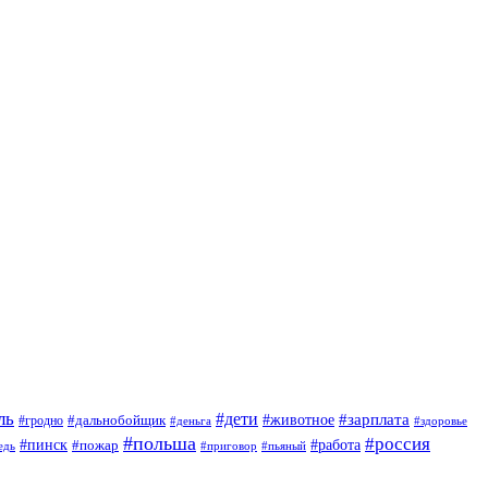
ль
#дети
#животное
#зарплата
#дальнобойщик
#гродно
#деньга
#здоровье
#польша
#россия
#пинск
#работа
#пожар
#приговор
#пьяный
едь