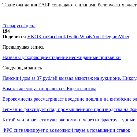
Такие ожидания ЕАБР совпадают с планами белорусских властей
#беларусь
#цена
194
Поделится
VK
OK.ru
Facebook
Twitter
WhatsApp
Telegram
Viber
Предыдущая запись
Названы ускоряющие старение неожиданные привычки
Следующая запись
Панский дом за 37 рублей вызвал ажиотаж на аукционе. Никогда
Вам также могут понравиться
Еще от автора
Еврокомиссия рассматривает введение пошлин на китайские э
Германия фиксирует спад промышленного производства на фон
Китай усиливает стимулы экономики через инфраструктурные
ФРС сигнализирует о возможной паузе в повышении ставок