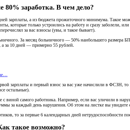
е 80% заработка. В чем дело?
дней зарплаты, а из бюджета прожиточного минимума. Такое мож
ты, которые только устроились на работу и сразу заболели, ил
еречислял за вас взносы (увы, и такое бывает).
ничного. За месяц больничного — 50% наибольшего размера БПМ 
 а за 10 дней — примерно 55 рублей.
оне…
ервой зарплаты и первый взнос за вас уже начислили в ФСЗН, то 
се остальные).
 с виной самого работника. Например, если вас уличили в нар
уммы за каждый день нарушения. Об этом на листке вы увидите
тиков, то за первые 6 календарных дней нетрудоспособности по
Как такое возможно?