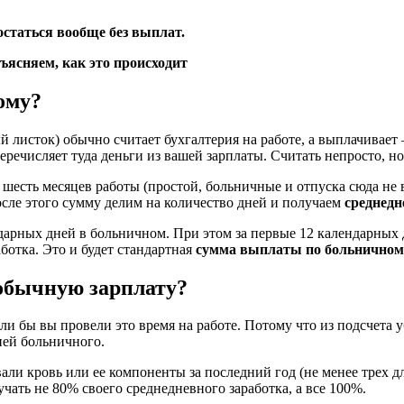
остаться вообще без выплат.
ому?
 листок) обычно считает бухгалтерия на работе, а выплачивае
речисляет туда деньги из вашей зарплаты. Считать непросто, н
шесть месяцев работы (простой, больничные и отпуска сюда не вх
сле этого сумму делим на количество дней и получаем
среднедн
дарных дней в больничном. При этом за первые 12 календарных 
ботка. Это и будет стандартная
сумма выплаты по больничному
 обычную зарплату?
сли бы вы провели это время на работе. Потому что из подсчета
ней больничного.
вали кровь или ее компоненты за последний год (не менее трех
учать не 80% своего среднедневного заработка, а все 100%.