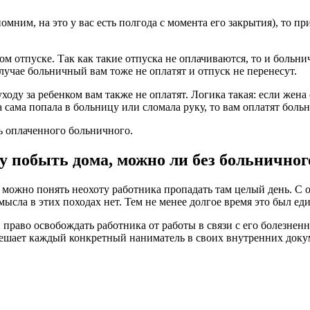
мним, на это у вас есть полгода с момента его закрытия), то п
ом отпуске. Так как такие отпуска не оплачиваются, то и больни
учае больничный вам тоже не оплатят и отпуск не перенесут.
ду за ребенком вам также не оплатят. Логика такая: если жена с
 сама попала в больницу или сломала руку, то вам оплатят боль
ть оплаченного больничного.
у побыть дома, можно ли без больничног
 можно понять неохоту работника пропадать там целый день. С 
смысла в этих походах нет. Тем не менее долгое время это был е
 право освобождать работника от работы в связи с его болезнен
, решает каждый конкретный наниматель в своих внутренних до