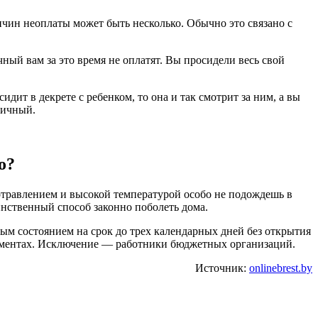
ричин неоплаты может быть несколько. Обычно это связано с
чный вам за это время не оплатят. Вы просидели весь свой
идит в декрете с ребенком, то она и так смотрит за ним, а вы
ничный.
о?
отравлением и высокой температурой особо не подождешь в
динственный способ законно поболеть дома.
ным состоянием на срок до трех календарных дней без открытия
кументах. Исключение — работники бюджетных организаций.
Источник:
onlinebrest.by