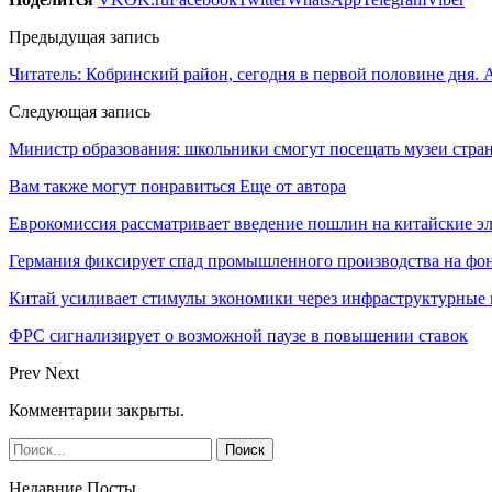
Предыдущая запись
Читатель: Кобринский район, сегодня в первой половине дня. А
Следующая запись
Министр образования: школьники смогут посещать музеи стра
Вам также могут понравиться
Еще от автора
Еврокомиссия рассматривает введение пошлин на китайские э
Германия фиксирует спад промышленного производства на фон
Китай усиливает стимулы экономики через инфраструктурные
ФРС сигнализирует о возможной паузе в повышении ставок
Prev
Next
Комментарии закрыты.
Недавние Посты