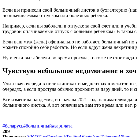
Если вы принесли свой больничный листок в бухгалтерию (напо
неоплачиваемым отпуском или болезнью ребенка.
Например, если вы заболели в отпуске за свой счет или в учебн
трудовой оплачиваемый отпуск с больным ребенком? В таком сл
Если ваш муж (жена) официально не работает, больничный по ухо
можете спокойно себе работать. Но если вдруг жена-декретница
Ну и если вы заболели во время прогула, то тоже не стоит жда
Чувствую небольшое недомогание и хоч
Учитывая очереди в поликлиниках и медцентрах в межсезонье,
очередях, а если простуда обычно проходит за пару дней, то и 
Все изменила пандемия, и с начала 2021 года нанимателям дали
больничного листка. А вот оплачивать вам это время или нет
#беларусь
#больничный
#зарплата
209
Поделится
VK
OK.ru
Facebook
Twitter
WhatsApp
Telegram
Viber