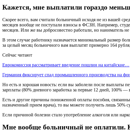
Кажется, мне выплатили гораздо меньш
Скорее всего, вам считали больничный исходя не из вашей сре
месяцев вообще не поступали взносы в ФСЗН. Например, студен
месяцев. Или же вы добросовестно работали, но наниматель не п
В этом случае работнику назначается минимальный размер боль
за целый месяц больничного вам выплатят примерно 164 рубля,
Сейчас читают
Еврокомиссия рассматривает введение пошлин на китайские…
Германия фиксирует спад промышленного производства на ф
Но есть и хорошая новость: если вы заболели после выплаты п
зарплаты (80% дневного заработка за первые 12 дней, 100% — в
Есть и другие причины пониженной оплаты пособия, связанные
назначенный прием врача), то вы можете получить лишь 50% с
Если причиной болезни стало употребление алкоголя или нарко
Мне вообще больничный не оплатили. 