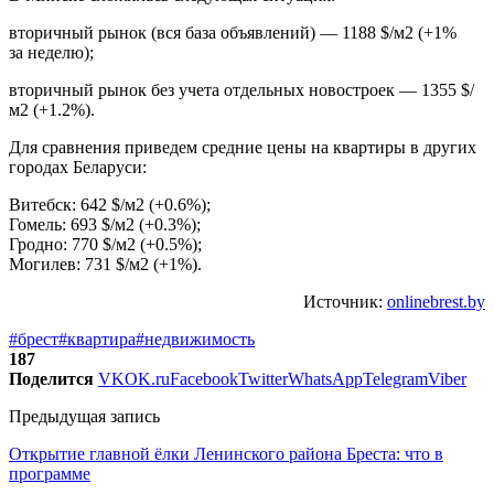
вторичный рынок (вся база объявлений) — 1188 $/м2 (+1%
за неделю);
вторичный рынок без учета отдельных новостроек — 1355 $/
м2 (+1.2%).
Для сравнения приведем средние цены на квартиры в других
городах Беларуси:
Витебск: 642 $/м2 (+0.6%);
Гомель: 693 $/м2 (+0.3%);
Гродно: 770 $/м2 (+0.5%);
Могилев: 731 $/м2 (+1%).
Источник:
onlinebrest.by
#брест
#квартира
#недвижимость
187
Поделится
VK
OK.ru
Facebook
Twitter
WhatsApp
Telegram
Viber
Предыдущая запись
Открытие главной ёлки Ленинского района Бреста: что в
программе