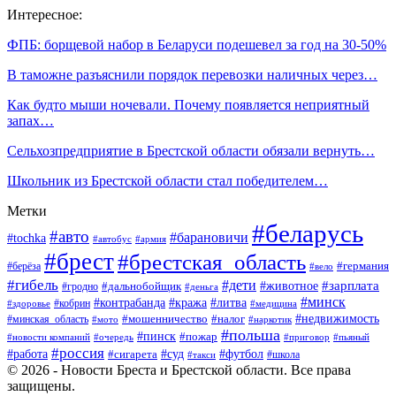
Интересное:
ФПБ: борщевой набор в Беларуси подешевел за год на 30-50%
В таможне разъяснили порядок перевозки наличных через…
Как будто мыши ночевали. Почему появляется неприятный
запах…
Сельхозпредприятие в Брестской области обязали вернуть…
Школьник из Брестской области стал победителем…
Метки
#беларусь
#авто
#барановичи
#tochka
#автобус
#армия
#брест
#брестская_область
#германия
#берёза
#вело
#гибель
#дети
#животное
#зарплата
#дальнобойщик
#гродно
#деньга
#минск
#контрабанда
#кража
#литва
#кобрин
#здоровье
#медицина
#мошенничество
#налог
#недвижимость
#минская_область
#мото
#наркотик
#польша
#пинск
#пожар
#новости компаний
#приговор
#пьяный
#очередь
#россия
#футбол
#работа
#суд
#сигарета
#школа
#такси
© 2026 - Новости Бреста и Брестской области. Все права
защищены.