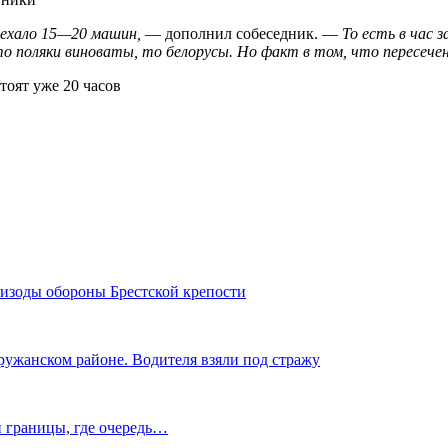
оехало 15—20 машин,
— дополнил собеседник. —
То есть в час
то поляки виноваты, то белорусы. Но факт в том, что пересеч
пизоды обороны Брестской крепости
ружанском районе. Водителя взяли под стражу
й границы, где очередь…