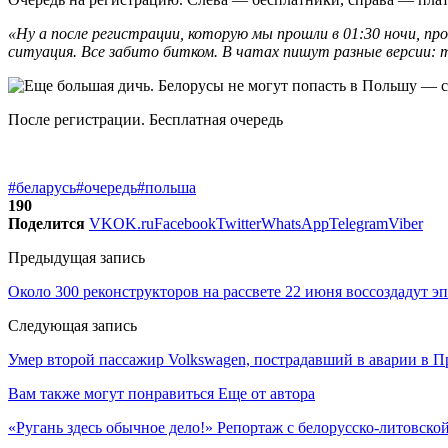
«Ну а после регистрации, которую мы прошли в 01:30 ночи, пр
ситуация. Все забито битком. В чатах пишут разные версии: 
После регистрации. Бесплатная очередь
#беларусь
#очередь
#польша
190
Поделится
VK
OK.ru
Facebook
Twitter
WhatsApp
Telegram
Viber
Предыдущая запись
Около 300 реконструкторов на рассвете 22 июня воссоздадут э
Следующая запись
Умер второй пассажир Volkswagen, пострадавший в аварии в П
Вам также могут понравиться
Еще от автора
«Ругань здесь обычное дело!» Репортаж с белорусско-литовско