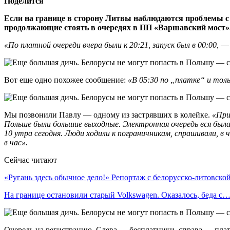
Поделится
Если на границе в сторону Литвы наблюдаются проблемы с 
продолжающие стоять в очередях в ПП «Варшавский мост». 
«По платной очереди вчера были к 20:21, запуск был в 00:00,
— 
Вот еще одно похожее сообщение:
«В 05:30 по „платке“ и тол
Мы позвонили Павлу — одному из застрявших в колейке.
«При
Польше были большие выходные. Электронная очередь вся была 
10 утра сегодня. Люди ходили к пограничникам, спрашивали, в
в час».
Сейчас читают
«Ругань здесь обычное дело!» Репортаж с белорусско-литовск
На границе остановили старый Volkswagen. Оказалось, беда с
Очередь на регистрацию. Слева — бесплатники, справа — пла