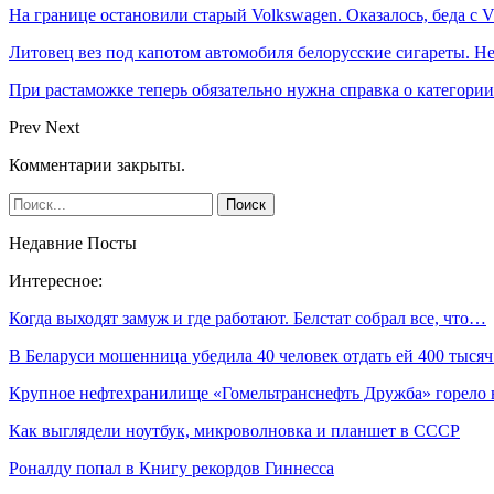
На границе остановили старый Volkswagen. Оказалось, беда с
Литовец вез под капотом автомобиля белорусские сигареты. Не
При растаможке теперь обязательно нужна справка о категори
Prev
Next
Комментарии закрыты.
Недавние Посты
Интересное:
Когда выходят замуж и где работают. Белстат собрал все, что…
В Беларуси мошенница убедила 40 человек отдать ей 400 тыся
Крупное нефтехранилище «Гомельтранснефть Дружба» горело
Как выглядели ноутбук, микроволновка и планшет в СССР
Роналду попал в Книгу рекордов Гиннесса