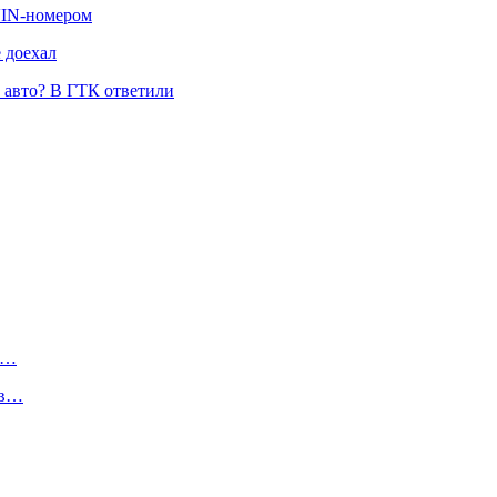
 VIN-номером
 доехал
и авто? В ГТК ответили
ч…
 в…