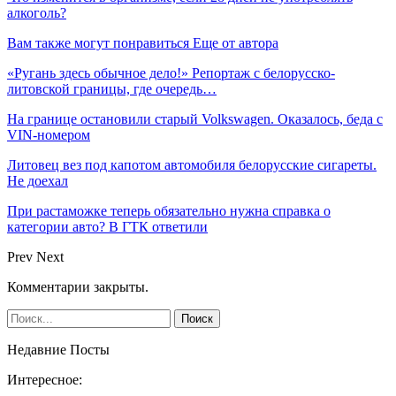
алкоголь?
Вам также могут понравиться
Еще от автора
«Ругань здесь обычное дело!» Репортаж с белорусско-
литовской границы, где очередь…
На границе остановили старый Volkswagen. Оказалось, беда с
VIN-номером
Литовец вез под капотом автомобиля белорусские сигареты.
Не доехал
При растаможке теперь обязательно нужна справка о
категории авто? В ГТК ответили
Prev
Next
Комментарии закрыты.
Недавние Посты
Интересное: