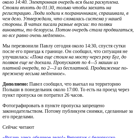
около 14:40. Электронная очередь вся была раскуплена.
Стояли вплоть до 01:30, только чтобы заехать на
регистрацию. Люди ходили к пограничникам, спрашивали, в
чем дело. Утверждали, что сломалась система у нашей
стороны. В чатах писали разные версии: то поляки
виноваты, то белорусы. Потом очередь стала продвигаться,
но все равно очень медленно».
Мы перезвонили Павлу сегодня около 14:30, спустя сутки
после его приезда к границе. Он сообщил, что ситуация не
улучшилась:
«Пока еще стоим на мосту через реку Буг, до
поляков еще не доехали. Пропускают по 4—5 машин из
платной очереди, по 2—3 из бесплатной. Продвижение по-
прежнему весьма медленное».
Дополнено:
Павел сообщил, что выехал на территорию
Польши в понедельник около 17:00. То есть на проезд через
пункт пропуска он потратил 26 часов.
Фотографировать в пункте пропуска запрещено
законодательством. Потому публикуем снимки, сделанные за
его пределами.
Сейчас читают
«Ругань здесь обычное дело!» Репортаж с белорусско-