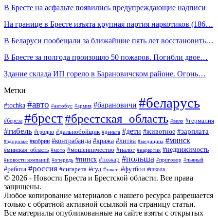
В Бресте на асфальте появились предупреждающие надписи
На границе в Бресте изъята крупная партия наркотиков (186…
В Беларуси пообещали за ближайшие пять лет восстановить…
В Бресте за полгода произошло 50 пожаров. Погибли двое…
Здание склада ИП горело в Барановичском районе. Огонь…
Метки
#беларусь
#авто
#барановичи
#tochka
#автобус
#армия
#брест
#брестская_область
#германия
#берёза
#вело
#гибель
#дети
#животное
#зарплата
#дальнобойщик
#гродно
#деньга
#минск
#контрабанда
#кража
#литва
#кобрин
#здоровье
#медицина
#мошенничество
#налог
#недвижимость
#минская_область
#мото
#наркотик
#польша
#пинск
#пожар
#новости компаний
#приговор
#пьяный
#очередь
#россия
#футбол
#работа
#суд
#сигарета
#школа
#такси
© 2026 - Новости Бреста и Брестской области. Все права
защищены.
Любое копирование материалов с нашего ресурса разрешается
только с обратной активной ссылкой на страницу статьи.
Все материалы опубликованные на сайте взяты с открытых