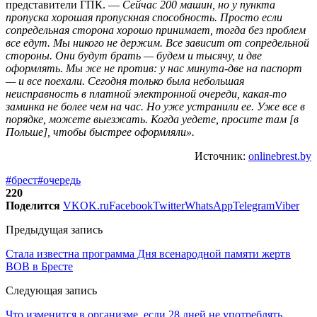
представители ГПК. —
Сейчас 200 машин, но у пункта
пропуска хорошая пропускная способность. Просто если
сопредельная сторона хорошо принимает, тогда без проблем
все едут. Мы никого не держим. Все зависит от сопредельной
стороны. Они будут брать — будем и тысячу, и две
оформлять. Мы же не против: у нас минута-две на паспорт
— и все поехали. Сегодня только была небольшая
неисправность в платной электронной очереди, какая-то
заминка не более чем на час. Но уже устранили ее. Уже все в
порядке, можете выезжать. Когда уедете, просите там [в
Польше], чтобы быстрее оформляли».
Источник:
onlinebrest.by
#брест
#очередь
220
Поделится
VK
OK.ru
Facebook
Twitter
WhatsApp
Telegram
Viber
Предыдущая запись
Стала известна программа Дня всенародной памяти жертв
ВОВ в Бресте
Следующая запись
Что изменится в организме, если 28 дней не употреблять