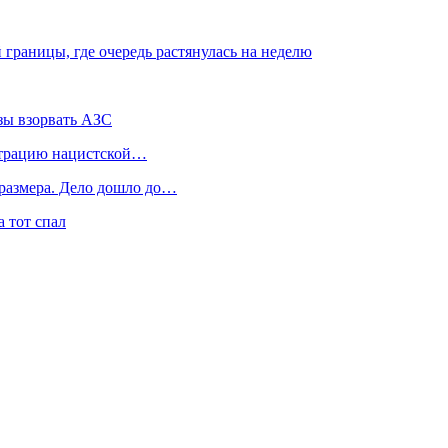
 границы, где очередь растянулась на неделю
зы взорвать АЗС
нстрацию нацистской…
 размера. Дело дошло до…
 тот спал