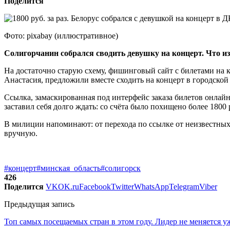
Поделится
Фото: pixabay (иллюстративное)
Солигорчанин собрался сводить девушку на концерт. Что и
На достаточно старую схему, фишинговый сайт с билетами на к
Анастасия, предложили вместе сходить на концерт в городской
Ссылка, замаскированная под интерфейс заказа билетов онлайн
заставил себя долго ждать: со счёта было похищено более 1800 
В милиции напоминают: от перехода по ссылке от неизвестны
вручную.
#концерт
#минская_область
#солигорск
426
Поделится
VK
OK.ru
Facebook
Twitter
WhatsApp
Telegram
Viber
Предыдущая запись
Топ самых посещаемых стран в этом году. Лидер не меняется уж