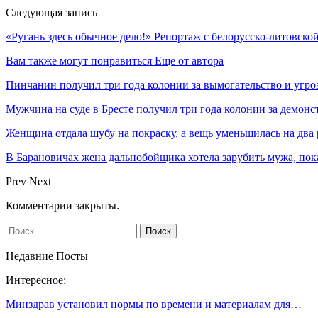
Следующая запись
«Ругань здесь обычное дело!» Репортаж с белорусско-литовской
Вам также могут понравиться
Еще от автора
Пинчанин получил три года колонии за вымогательство и угро
Мужчина на суде в Бресте получил три года колонии за демо
Женщина отдала шубу на покраску, а вещь уменьшилась на два
В Барановичах жена дальнобойщика хотела зарубить мужа, пока
Prev
Next
Комментарии закрыты.
Недавние Посты
Интересное:
Минздрав установил нормы по времени и материалам для…