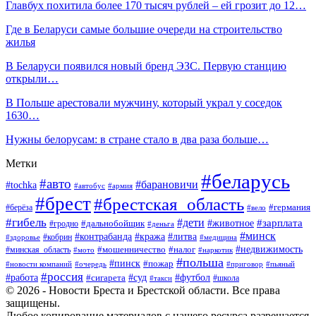
Главбух похитила более 170 тысяч рублей – ей грозит до 12…
Где в Беларуси самые большие очереди на строительство
жилья
В Беларуси появился новый бренд ЭЗС. Первую станцию
открыли…
В Польше арестовали мужчину, который украл у соседок
1630…
Нужны белорусам: в стране стало в два раза больше…
Метки
#беларусь
#авто
#барановичи
#tochka
#автобус
#армия
#брест
#брестская_область
#германия
#берёза
#вело
#гибель
#дети
#животное
#зарплата
#дальнобойщик
#гродно
#деньга
#минск
#контрабанда
#кража
#литва
#кобрин
#здоровье
#медицина
#мошенничество
#налог
#недвижимость
#минская_область
#мото
#наркотик
#польша
#пинск
#пожар
#новости компаний
#приговор
#пьяный
#очередь
#россия
#футбол
#работа
#суд
#сигарета
#школа
#такси
© 2026 - Новости Бреста и Брестской области. Все права
защищены.
Любое копирование материалов с нашего ресурса разрешается