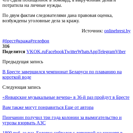
потратила на личные нужды.
По двум фактам следователями дана правовая оценка,
возбуждены уголовные дела за кражу.
Источник:
onlinebrest.by
#брест
#кража
#телефон
316
Поделится
VK
OK.ru
Facebook
Twitter
WhatsApp
Telegram
Viber
Предыдущая запись
В Бресте завершился чемпионат Беларуси по плаванию на
короткой воде
Следующая запись
«Январские музыкальные вечера» в 36-й раз пройдут в Бресте
Вам также могут понравиться
Еще от автора
Пинчанин получил три года колонии за вымогательство и
угрозы взорвать АЗС
1800 руб. за раз. Белорус собрался с девушкой на концерт в