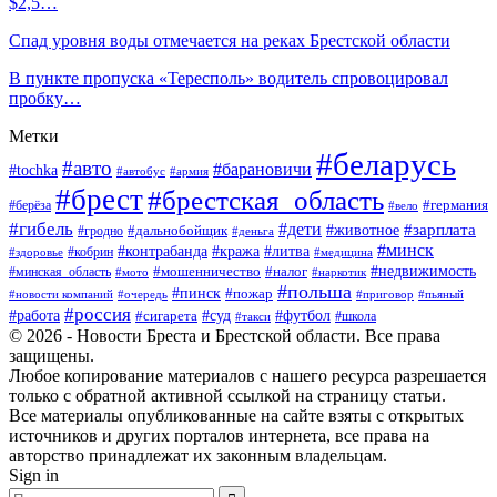
$2,5…
Спад уровня воды отмечается на реках Брестской области
В пункте пропуска «Тересполь» водитель спровоцировал
пробку…
Метки
#беларусь
#авто
#барановичи
#tochka
#автобус
#армия
#брест
#брестская_область
#германия
#берёза
#вело
#гибель
#дети
#животное
#зарплата
#дальнобойщик
#гродно
#деньга
#минск
#контрабанда
#кража
#литва
#кобрин
#здоровье
#медицина
#мошенничество
#налог
#недвижимость
#минская_область
#мото
#наркотик
#польша
#пинск
#пожар
#новости компаний
#приговор
#пьяный
#очередь
#россия
#футбол
#работа
#суд
#сигарета
#школа
#такси
© 2026 - Новости Бреста и Брестской области. Все права
защищены.
Любое копирование материалов с нашего ресурса разрешается
только с обратной активной ссылкой на страницу статьи.
Все материалы опубликованные на сайте взяты с открытых
источников и других порталов интернета, все права на
авторство принадлежат их законным владельцам.
Sign in